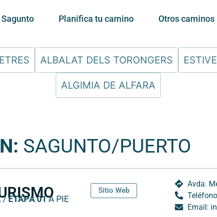
e Sagunto
Planifica tu camino
Otros caminos
ETRES
ALBALAT DELS TORONGERS
ESTIV
ALGIMIA DE ALFARA
N:
SAGUNTO/PUERTO
Avda. Me
TURISMO
Sitio Web
Teléfono
 /
ETAPA 01
A PIE
Email: 