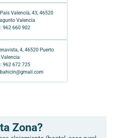
País Valencià, 43, 46520
agunto Valencia
: 962 660 902
enavista, 4, 46520 Puerto
 Valencia
: 962 672 725
albahicin@gmail.com
sta Zona?