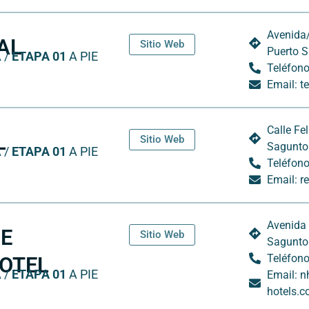
Avenida/
AL
Sitio Web
Puerto S
 /
ETAPA 01
A PIE
Teléfono
Email: t
Calle Fe
L
Sitio Web
Sagunto
 /
ETAPA 01
A PIE
Teléfono
Email: r
Avenida 
E
Sitio Web
Sagunto
Teléfono
OTEL
 /
ETAPA 01
A PIE
Email: 
hotels.