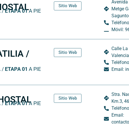
Avenida 
 HOSTAL
Sitio Web
Metge Ga
 /
ETAPA 01
A PIE
Sagunto
Teléfono
Móvil: 9
Calle La
TILIA /
Sitio Web
Valencia
Teléfono
 /
ETAPA 01
A PIE
Email: 
Stra. Na
 HOSTAL
Sitio Web
Km.3, 4
 /
ETAPA 01
A PIE
Teléfono
Email:
contact