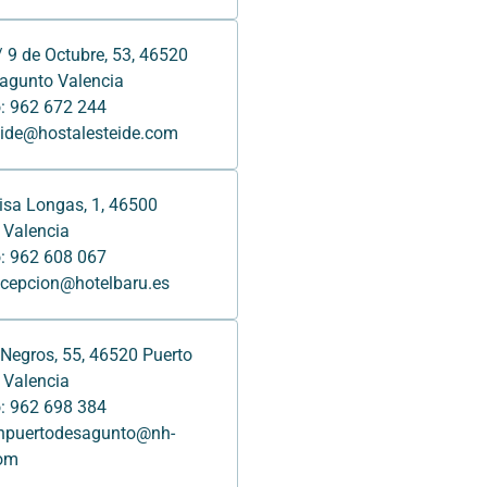
 9 de Octubre, 53, 46520
agunto Valencia
: 962 672 244
eide@hostalesteide.com
lisa Longas, 1, 46500
 Valencia
: 962 608 067
ecepcion@hotelbaru.es
Negros, 55, 46520 Puerto
 Valencia
: 962 698 384
nhpuertodesagunto@nh-
com