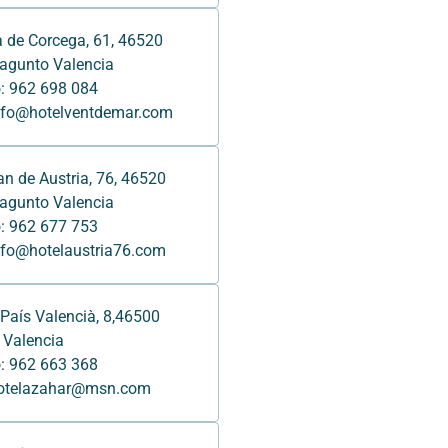
la de Corcega, 61, 46520
agunto Valencia
: 962 698 084
info@hotelventdemar.com
an de Austria, 76, 46520
agunto Valencia
: 962 677 753
nfo@hotelaustria76.com
País Valencià, 8,46500
 Valencia
: 962 663 368
hotelazahar@msn.com