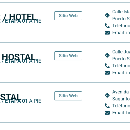
Calle Is
 / HOTEL
Sitio Web
Puerto S
 /
ETAPA 01
A PIE
Teléfono
Email: 
Calle Ju
/ HOSTAL
Sitio Web
Puerto S
 /
ETAPA 01
A PIE
Teléfono
Email: i
Avenida 
OSTAL
Sitio Web
Sagunto
 /
ETAPA 01
A PIE
Teléfono
Email: 