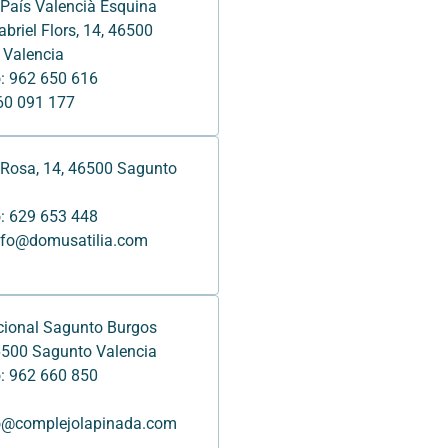
País Valencià Esquina
briel Flors, 14, 46500
 Valencia
: 962 650 616
60 091 177
 Rosa, 14, 46500 Sagunto
: 629 653 448
info@domusatilia.com
cional Sagunto Burgos
6500 Sagunto Valencia
: 962 660 850
o@complejolapinada.com