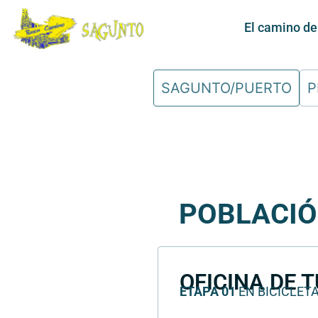
El camino d
SAGUNTO/PUERTO
P
POBLACIÓ
OFICINA DE 
ETAPA 01
EN BICICLETA