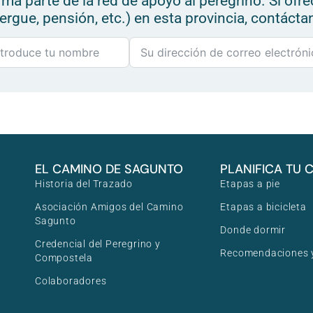
ma parte de la red de apoyo al peregrino. Si ofre
ergue, pensión, etc.) en esta provincia, contáct
EL CAMINO DE SAGUNTO
PLANIFICA TU 
Historia del Trazado
Etapas a pie
Asociación Amigos del Camino
Etapas a bicicleta
Sagunto
Donde dormir
Credencial del Peregrino y
Recomendaciones y
Compostela
Colaboradores