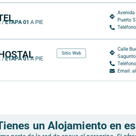
Avenida 
TEL
Puerto S
 /
ETAPA 01
A PIE
Teléfono
Calle Bu
 HOSTAL
Sitio Web
Sagunto
 /
ETAPA 01
A PIE
Teléfono
Email: 
Tienes un Alojamiento en e