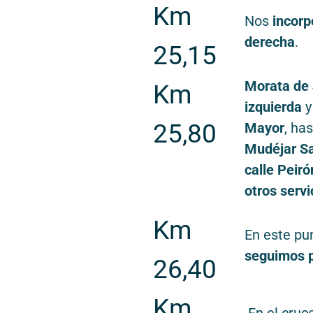
Km
Nos
incorp
derecha
.
25,15
Morata de 
Km
izquierda
y
25,80
Mayor
, ha
Mudéjar Sa
calle Peiró
otros servi
Km
En este pu
seguimos p
26,40
Km