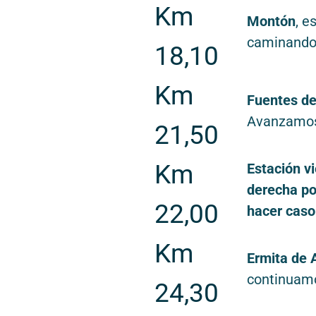
Km
Montón
, e
caminand
18,10
Km
Fuentes de
Avanzamos
21,50
Km
Estación v
derecha por
22,00
hacer caso
Km
Ermita de 
continuamo
24,30