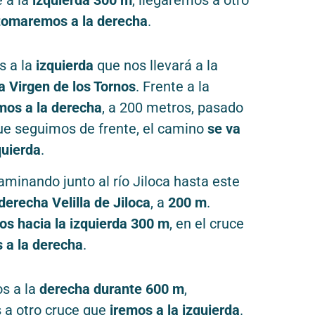
e a la
izquierda 300 m
, llegaremos a otro
tomaremos a la derecha
.
s a la
izquierda
que nos llevará a la
a Virgen de los Tornos
. Frente a la
mos a la derecha
, a 200 metros, pasado
ue seguimos de frente, el camino
se va
quierda
.
minando junto al río Jiloca hasta este
derecha Velilla de Jiloca
, a
200 m
.
s hacia la izquierda 300 m
, en el cruce
 a la derecha
.
s a la
derecha durante 600 m
,
 a otro cruce que
iremos a la izquierda
.