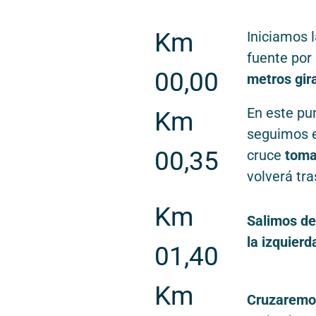
Km
Iniciamos 
fuente por
00,00
metros gir
En este pu
Km
seguimos 
00,35
cruce
toma
volverá tr
Km
Salimos de
la izquierda
01,40
Km
Cruzaremos