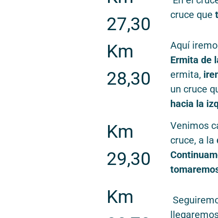
En el cruc
cruce que
27,30
Aquí iremo
Km
Ermita de l
28,30
ermita,
ire
un cruce q
hacia la iz
Venimos ca
Km
cruce, a la
29,30
Continuamo
tomaremos
Km
Seguiremo
llegaremos