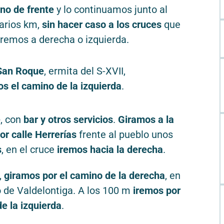
ino de frente
y lo continuamos junto al
varios km,
sin hacer caso a los cruces
que
remos a derecha o izquierda.
 San Roque
, ermita del S-XVII,
s el camino de la izquierda
.
e
, con
bar y otros servicios
.
Giramos a la
or calle Herrerías
frente al pueblo unos
s
, en el cruce
iremos hacia la derecha
.
,
giramos por el camino de la derecha
, en
o de Valdelontiga. A los 100 m
iremos por
e la izquierda
.