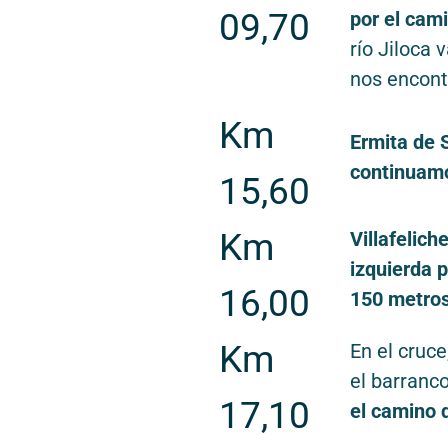
09,70
por el cam
río Jiloca 
nos encont
Km
Ermita de
continuamo
15,60
Km
Villafelich
izquierda p
16,00
150 metro
Km
En el cruce
el barranc
17,10
el camino d