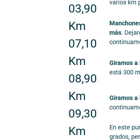
varios km 
03,90
Km
Manchone
más
. Deja
07,10
continuamo
Km
Giramos a 
está 300 m
08,90
Km
Giramos a 
continuamo
09,30
En este pu
Km
grados, pe