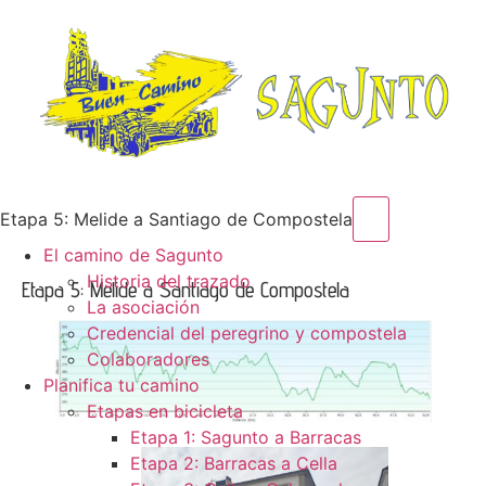
Menú conmut
Etapa 5: Melide a Santiago de Compostela
El camino de Sagunto
Historia del trazado
Etapa 5: Melide a Santiago de Compostela
La asociación
Credencial del peregrino y compostela
Colaboradores
Planifica tu camino
Etapas en bicicleta
Etapa 1: Sagunto a Barracas
Etapa 2: Barracas a Cella