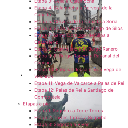
Etapa 3: Cella a Calamocha
Etapa 4: Calamocha a Cervera de la
Cañada
Etapa 5: Cervera de la Cañada a Soria
Etapa 6: Soria a Santo Domingo de Silos
Etapa 7: Santo Domingo de Silos a
Castrojeriz
Etapa 8: Castrojeriz a El Burgo Ranero
Etapa 9: El Burgo Ranero a Rabanal del
Camino
Etapa 10: Rabanal del camino a Vega de
Valcarce
Etapa 11: Vega de Valcarce a Palas de Rei
Etapa 12: Palas de Rei a Santiago de
Compostela
Etapas a pie
Etapa 1: Sagunto a Torre Torres
Etapa 2: Torres Torres a Segorbe
Etapa 3: Segorbe a Viver