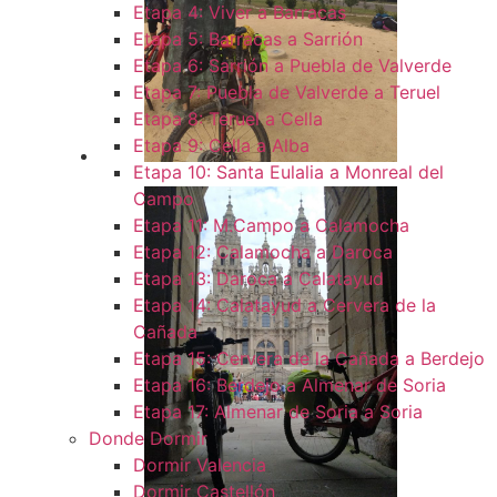
Etapa 4: Viver a Barracas
Etapa 5: Barracas a Sarrión
Etapa 6: Sarrión a Puebla de Valverde
Etapa 7: Puebla de Valverde a Teruel
Etapa 8: Teruel a Cella
Etapa 9: Cella a Alba
Etapa 10: Santa Eulalia a Monreal del
Campo​
Etapa 11: M.Campo a Calamocha​
Etapa 12: Calamocha a Daroca ​
Etapa 13: Daroca a Calatayud
Etapa 14: Calatayud a Cervera de la
Cañada​
Etapa 15: Cervera de la Cañada a Berdejo
Etapa 16: Berdejo a Almenar de Soria
Etapa 17: Almenar de Soria a Soria ​
Donde Dormir
Dormir Valencia
Dormir Castellón