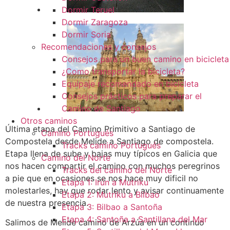
Dormir Teruel
Dormir Zaragoza
Dormir Soria
Recomendaciones y consejos
Consejos para un buen camino en bicicleta
¿Como transportar la bicicleta?
Equipaje recomendado en bicicleta
Consejos prácticos para preparar el
Camino de Santiago
Otros caminos
Última etapa del Camino Primitivo a Santiago de
Camino Portugués
Compostela desde Melide a Santiago de compostela.
Tracks camino Portugués
Etapa llena de sube y bajas muy típicos en Galicia que
Camino del Norte
nos hacen compartir el camino con muchos peregrinos
Tracks del camino del Norte
a pie que en ocasiones se nos hace muy dificil no
Etapa 1: Irún a Mutriku
molestarles, hay que rodar lento y avisar continuamente
Etapa 2: Mutriku a Bilbao
de nuestra presencia.
Etapa 3: Bilbao a Santoña
Etapa 4: Santoña a Santillana del Mar
Salimos de Melide camino de Arzúa en un continuo