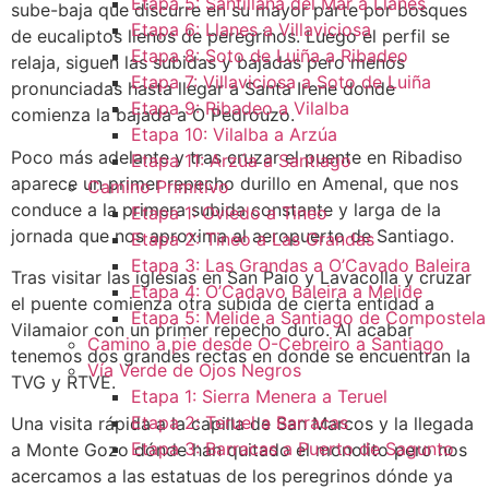
Etapa 5: Santillana del Mar a Llanes
sube-baja que discurre en su mayor parte por bosques
Etapa 6: Llanes a Villaviciosa
de eucaliptos llenos de peregrinos. Luego el perfil se
Etapa 8: Soto de Luiña a Ribadeo
relaja, siguen las subidas y bajadas pero menos
Etapa 7: Villaviciosa a Soto de Luiña
pronunciadas hasta llegar a Santa Irene donde
Etapa 9: Ribadeo a Vilalba
comienza la bajada a O Pedrouzo.
Etapa 10: Vilalba a Arzúa
Poco más adelante y tras cruzar el puente en Ribadiso
Etapa 11: Arzúa a Santiago
aparece un primer repecho durillo en Amenal, que nos
Camino Primitivo
conduce a la primera subida constante y larga de la
Etapa 1: Oviedo a Tineo
jornada que nos aproxima al aeropuerto de Santiago.
Etapa 2: Tineo a Las Grandas
Etapa 3: Las Grandas a O’Cavado Baleira
Tras visitar las iglesias en San Paio y Lavacolla y cruzar
Etapa 4: O’Cadavo Baleira a Melide
el puente comienza otra subida de cierta entidad a
Etapa 5: Melide a Santiago de Compostela
Vilamaior con un primer repecho duro. Al acabar
Camino a pie desde O-Cebreiro a Santiago
tenemos dos grandes rectas en donde se encuentran la
Vía Verde de Ojos Negros
TVG y RTVE.
Etapa 1: Sierra Menera a Teruel
Etapa 2: Teruel a Barracas
Una visita rápida a la capilla de San Marcos y la llegada
Etapa 3: Barracas a Puerto de Sagunto
a Monte Gozo dónde han quitado el monolito pero nos
acercamos a las estatuas de los peregrinos dónde ya