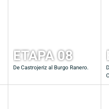
ETAPA 08
De Castrojeriz al Burgo Ranero.
D
C