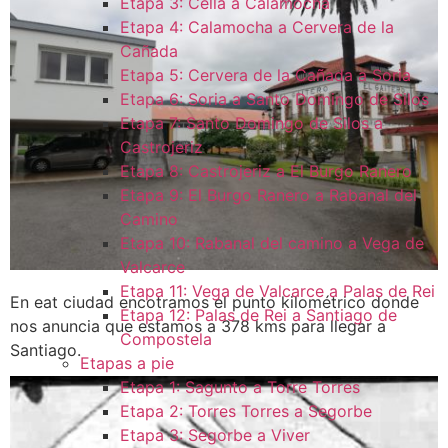
Etapa 3: Cella a Calamocha
Etapa 4: Calamocha a Cervera de la
Cañada
Etapa 5: Cervera de la Cañada a Soria
Etapa 6: Soria a Santo Domingo de Silos
Etapa 7: Santo Domingo de Silos a
Castrojeriz
Etapa 8: Castrojeriz a El Burgo Ranero
Etapa 9: El Burgo Ranero a Rabanal del
Camino
Etapa 10: Rabanal del camino a Vega de
Valcarce
Etapa 11: Vega de Valcarce a Palas de Rei
En eat ciudad encotramos el punto kilométrico donde
Etapa 12: Palas de Rei a Santiago de
nos anuncia que estamos a 378 kms para llegar a
Compostela
Santiago.
Etapas a pie
Etapa 1: Sagunto a Torre Torres
Etapa 2: Torres Torres a Segorbe
Etapa 3: Segorbe a Viver