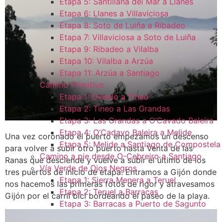
Etapa 5: Santillana del Mar a Llanes
Etapa 6: Llanes a Villaviciosa
Etapa 8: Soto de Luiña a Ribadeo
Etapa 7: Villaviciosa a Soto de Luiña
Etapa 9: Ribadeo a Vilalba
Etapa 10: Vilalba a Arzúa
Etapa 11: Arzúa a Santiago
Camino Primitivo
Etapa 1: Oviedo a Tineo
Etapa 2: Tineo a Las Grandas
Etapa 3: Las Grandas a O’Cavado Baleira
Etapa 4: O’Cadavo Baleira a Melide
Una vez coronado el puerto empezamos un descenso
Etapa 5: Melide a Santiago de Compostela
para volver a subir otro puerto hasta Venta de las
Camino a pie desde O-Cebreiro a Santiago
Ranas que desciende y vuelve a subir el último de los
Vía Verde de Ojos Negros
tres puertos de inicio de etapa. Entramos a Gijón donde
Etapa 1: Sierra Menera a Teruel
nos hacemos las primeras fotos de rigor y atravesamos
Etapa 2: Teruel a Barracas
Gijón por el carril bici bordeando el paseo de la playa.
Etapa 3: Barracas a Puerto de Sagunto