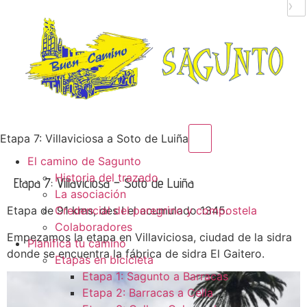
›
Menú conmutador h
Etapa 7: Villaviciosa a Soto de Luiña
El camino de Sagunto
Historia del trazado
Etapa 7: Villaviciosa – Soto de Luiña
La asociación
Etapa de 91 kms, des I el acumulado 1345.
Credencial del peregrino y compostela
Colaboradores
Empezamos la etapa en Villaviciosa, ciudad de la sidra
Planifica tu camino
donde se encuentra la fábrica de sidra El Gaitero.
Etapas en bicicleta
Etapa 1: Sagunto a Barracas
Etapa 2: Barracas a Cella