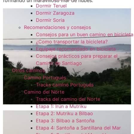
formando un maravilloso mar de nubes.
Dormir Teruel
Dormir Zaragoza
Dormir Soria
Recomendaciones y consejos
Consejos para un buen camino en bicicleta
¿Como transportar la bicicleta?
Equipaje recomendado en bicicleta
Consejos prácticos para preparar el
Camino de Santiago
Otros caminos
Camino Portugués
Tracks camino Portugués
Camino del Norte
Tracks del camino del Norte
Etapa 1: Irún a Mutriku
Etapa 2: Mutriku a Bilbao
Etapa 3: Bilbao a Santoña
Etapa 4: Santoña a Santillana del Mar