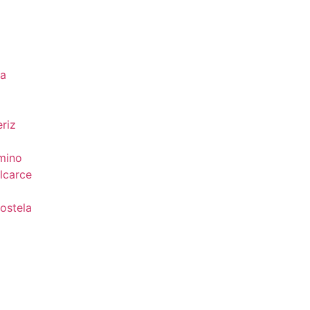
da
riz
mino
lcarce
ostela