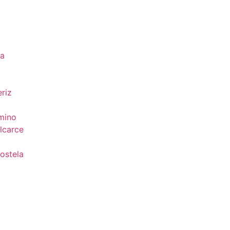
da
riz
mino
lcarce
ostela