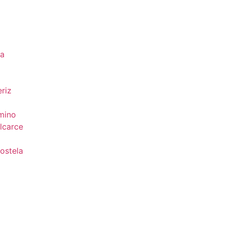
da
riz
mino
lcarce
ostela