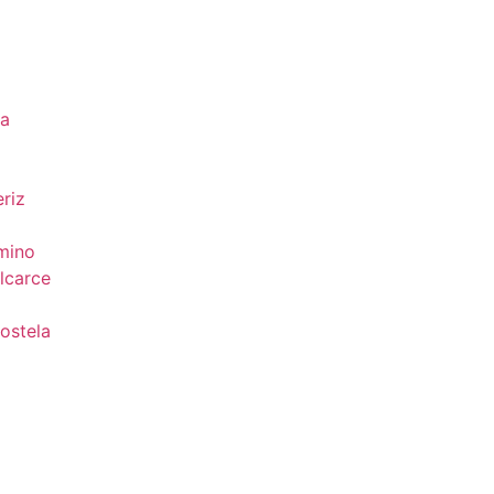
da
riz
mino
lcarce
ostela