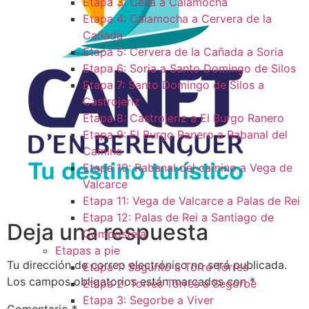
Etapa 3: Cella a Calamocha
Etapa 4: Calamocha a Cervera de la
Cañada
Etapa 5: Cervera de la Cañada a Soria
Etapa 6: Soria a Santo Domingo de Silos
Etapa 7: Santo Domingo de Silos a
Castrojeriz
Etapa 8: Castrojeriz a El Burgo Ranero
Etapa 9: El Burgo Ranero a Rabanal del
Camino
Etapa 10: Rabanal del camino a Vega de
Valcarce
Etapa 11: Vega de Valcarce a Palas de Rei
Etapa 12: Palas de Rei a Santiago de
Deja una respuesta
Compostela
Etapas a pie
Tu dirección de correo electrónico no será publicada.
Etapa 1: Sagunto a Torre Torres
Los campos obligatorios están marcados con
*
Etapa 2: Torres Torres a Segorbe
Etapa 3: Segorbe a Viver
Comentario
*