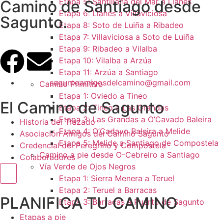
Etapa 5: Santillana del Mar a Llanes
Camino de Santiago desde
Etapa 6: Llanes a Villaviciosa
Sagunto.
Etapa 8: Soto de Luiña a Ribadeo
Etapa 7: Villaviciosa a Soto de Luiña
Etapa 9: Ribadeo a Vilalba
Etapa 10: Vilalba a Arzúa
Etapa 11: Arzúa a Santiago
saguntoamigosdelcamino@gmail.com
Camino Primitivo
Etapa 1: Oviedo a Tineo
El Camino de Sagunto
Etapa 2: Tineo a Las Grandas
Etapa 3: Las Grandas a O’Cavado Baleira
Historia del Trazado
Etapa 4: O’Cadavo Baleira a Melide
Asociación Amigos del Camino Sagunto
Etapa 5: Melide a Santiago de Compostela
Credencial del Peregrino y Compostela
Camino a pie desde O-Cebreiro a Santiago
Colaboradores
Vía Verde de Ojos Negros
Menú conmutador hamburguesa
Etapa 1: Sierra Menera a Teruel
Etapa 2: Teruel a Barracas
PLANIFICA TU CAMINO
Etapa 3: Barracas a Puerto de Sagunto
Etapas a pie