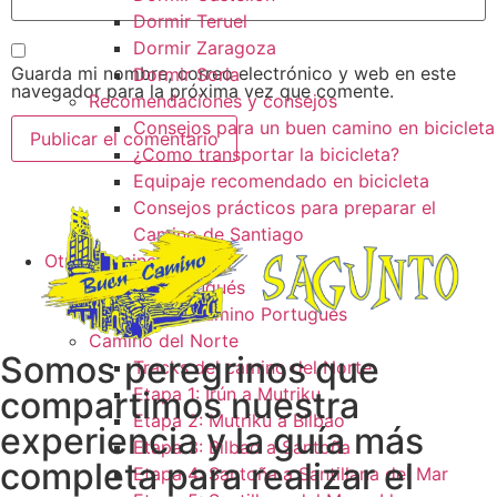
Dormir Teruel
Dormir Zaragoza
Guarda mi nombre, correo electrónico y web en este
Dormir Soria
navegador para la próxima vez que comente.
Recomendaciones y consejos
Consejos para un buen camino en bicicleta
¿Como transportar la bicicleta?
Equipaje recomendado en bicicleta
Consejos prácticos para preparar el
Camino de Santiago
Otros caminos
Camino Portugués
Tracks camino Portugués
Camino del Norte
Somos peregrinos que
Tracks del camino del Norte
Etapa 1: Irún a Mutriku
compartimos nuestra
Etapa 2: Mutriku a Bilbao
experiencia y la guía más
Etapa 3: Bilbao a Santoña
completa para realizar el
Etapa 4: Santoña a Santillana del Mar