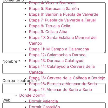
Etapa 4: Viver a Barracas
Etapa 5: Barracas a Sarrión
Etapa 6: Sarrión a Puebla de Valverde
Etapa 7: Puebla de Valverde a Teruel
Etapa 8: Teruel a Cella
Etapa 9: Cella a Alba
Etapa 10: Santa Eulalia a Monreal del
Campo​
Etapa 11: M.Campo a Calamocha​
Etapa 12: Calamocha a Daroca ​
Etapa 13: Daroca a Calatayud
Nombre
*
Etapa 14: Calatayud a Cervera de la
Cañada​
Etapa 15: Cervera de la Cañada a Berdejo
Correo electrónico
*
Etapa 16: Berdejo a Almenar de Soria
Etapa 17: Almenar de Soria a Soria ​
Donde Dormir
Web
Dormir Valencia
Dormir Castellón