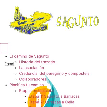
Menú conmutador hamburguesa
El camino de Sagunto
Historia del trazado
Canet
La asociación
Credencial del peregrino y compostela
Colaboradores
Planifica tu camino
Etapas en bicicleta
Etapa 1: Sagunto a Barracas
Etapa 2: Barracas a Cella