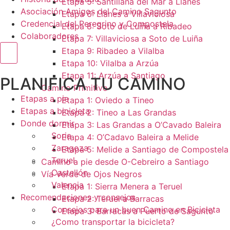
Etapa 5: Santillana del Mar a Llanes
Asociación Amigos del Camino Sagunto
Etapa 6: Llanes a Villaviciosa
Credencial del Peregrino y Compostela
Etapa 8: Soto de Luiña a Ribadeo
Colaboradores
Etapa 7: Villaviciosa a Soto de Luiña
Etapa 9: Ribadeo a Vilalba
Menú conmutador hamburguesa
Etapa 10: Vilalba a Arzúa
Etapa 11: Arzúa a Santiago
PLANIFICA TU CAMINO
Camino Primitivo
Etapas a pie
Etapa 1: Oviedo a Tineo
Etapas a bicicleta
Etapa 2: Tineo a Las Grandas
Donde dormir
Etapa 3: Las Grandas a O’Cavado Baleira
Soria
Etapa 4: O’Cadavo Baleira a Melide
Zaragoza
Etapa 5: Melide a Santiago de Compostela
Teruel
Camino a pie desde O-Cebreiro a Santiago
Castellón
Vía Verde de Ojos Negros
Valencia
Etapa 1: Sierra Menera a Teruel
Recomendaciones y consejos
Etapa 2: Teruel a Barracas
Consejos para un buen Camino en Bicicleta
Etapa 3: Barracas a Puerto de Sagunto
¿Como transportar la bicicleta?