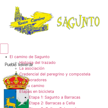
Menú conmutador hamburguesa
El camino de Sagunto
Historia del trazado
Puebla Valverde
La asociación
Credencial del peregrino y compostela
Colaboradores
Planifica tu camino
Etapas en bicicleta
Etapa 1: Sagunto a Barracas
Etapa 2: Barracas a Cella