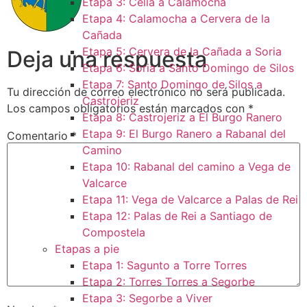
Etapa 3: Cella a Calamocha
Etapa 4: Calamocha a Cervera de la
Cañada
Etapa 5: Cervera de la Cañada a Soria
Deja una respuesta
Etapa 6: Soria a Santo Domingo de Silos
Etapa 7: Santo Domingo de Silos a
Tu dirección de correo electrónico no será publicada.
Castrojeriz
Los campos obligatorios están marcados con
*
Etapa 8: Castrojeriz a El Burgo Ranero
Etapa 9: El Burgo Ranero a Rabanal del
Comentario
*
Camino
Etapa 10: Rabanal del camino a Vega de
Valcarce
Etapa 11: Vega de Valcarce a Palas de Rei
Etapa 12: Palas de Rei a Santiago de
Compostela
Etapas a pie
Etapa 1: Sagunto a Torre Torres
Etapa 2: Torres Torres a Segorbe
Etapa 3: Segorbe a Viver