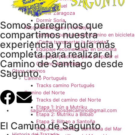
Dormir Teruel
Dormir Zaragoza
Dormir Soria
Somos peregrinos que
Recomendaciones y consejos
compartimos nuestra
Consejos para un buen camino en bicicleta
experiencia y la guía más
¿Como transportar la bicicleta?
Equipaje recomendado en bicicleta
completa para realizar el
Consejos prácticos para preparar el
Camino de Santiago desde
Camino de Santiago
Sagunto.
Otros caminos
Camino Portugués
Tracks camino Portugués
Camino del Norte
Tracks del camino del Norte
Etapa 1: Irún a Mutriku
saguntoamigosdelcamino@gmail.com
Etapa 2: Mutriku a Bilbao
Etapa 3: Bilbao a Santoña
El Camino de Sagunto
Etapa 4: Santoña a Santillana del Mar
Historia del Trazado