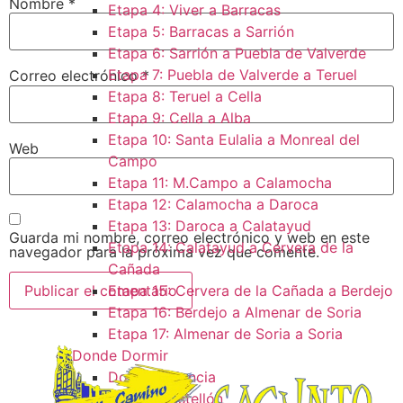
Nombre
*
Etapa 4: Viver a Barracas
Etapa 5: Barracas a Sarrión
Etapa 6: Sarrión a Puebla de Valverde
Etapa 7: Puebla de Valverde a Teruel
Correo electrónico
*
Etapa 8: Teruel a Cella
Etapa 9: Cella a Alba
Etapa 10: Santa Eulalia a Monreal del
Web
Campo​
Etapa 11: M.Campo a Calamocha​
Etapa 12: Calamocha a Daroca ​
Etapa 13: Daroca a Calatayud
Guarda mi nombre, correo electrónico y web en este
Etapa 14: Calatayud a Cervera de la
navegador para la próxima vez que comente.
Cañada​
Etapa 15: Cervera de la Cañada a Berdejo
Etapa 16: Berdejo a Almenar de Soria
Etapa 17: Almenar de Soria a Soria ​
Donde Dormir
Dormir Valencia
Dormir Castellón