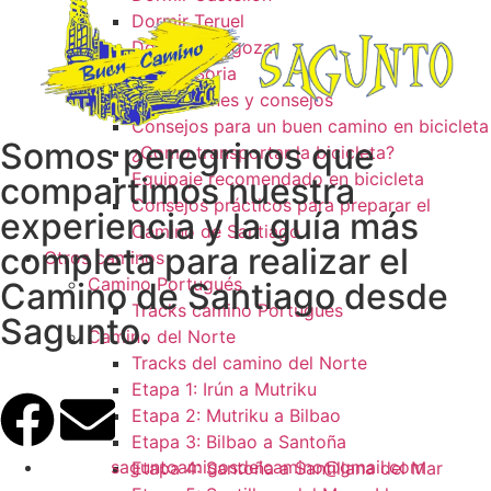
Dormir Teruel
Dormir Zaragoza
Dormir Soria
Recomendaciones y consejos
Consejos para un buen camino en bicicleta
Somos peregrinos que
¿Como transportar la bicicleta?
Equipaje recomendado en bicicleta
compartimos nuestra
Consejos prácticos para preparar el
experiencia y la guía más
Camino de Santiago
completa para realizar el
Otros caminos
Camino Portugués
Camino de Santiago desde
Tracks camino Portugués
Sagunto.
Camino del Norte
Tracks del camino del Norte
Etapa 1: Irún a Mutriku
Etapa 2: Mutriku a Bilbao
Etapa 3: Bilbao a Santoña
saguntoamigosdelcamino@gmail.com
Etapa 4: Santoña a Santillana del Mar