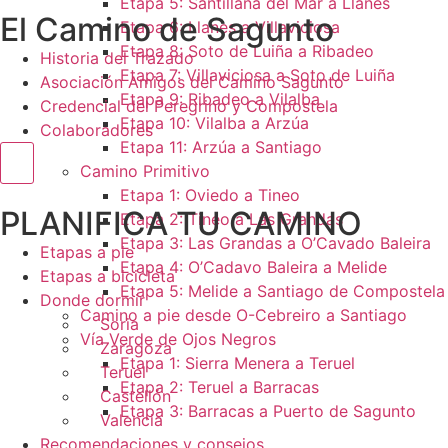
Etapa 5: Santillana del Mar a Llanes
El Camino de Sagunto
Etapa 6: Llanes a Villaviciosa
Etapa 8: Soto de Luiña a Ribadeo
Historia del Trazado
Etapa 7: Villaviciosa a Soto de Luiña
Asociación Amigos del Camino Sagunto
Etapa 9: Ribadeo a Vilalba
Credencial del Peregrino y Compostela
Etapa 10: Vilalba a Arzúa
Colaboradores
Etapa 11: Arzúa a Santiago
Menú conmutador hamburguesa
Camino Primitivo
Etapa 1: Oviedo a Tineo
PLANIFICA TU CAMINO
Etapa 2: Tineo a Las Grandas
Etapa 3: Las Grandas a O’Cavado Baleira
Etapas a pie
Etapa 4: O’Cadavo Baleira a Melide
Etapas a bicicleta
Etapa 5: Melide a Santiago de Compostela
Donde dormir
Camino a pie desde O-Cebreiro a Santiago
Soria
Vía Verde de Ojos Negros
Zaragoza
Etapa 1: Sierra Menera a Teruel
Teruel
Etapa 2: Teruel a Barracas
Castellón
Etapa 3: Barracas a Puerto de Sagunto
Valencia
Recomendaciones y consejos