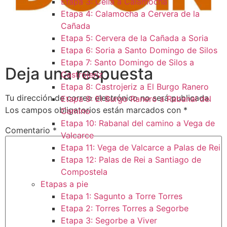
Etapa 3: Cella a Calamocha
Etapa 4: Calamocha a Cervera de la
Cañada
Etapa 5: Cervera de la Cañada a Soria
Etapa 6: Soria a Santo Domingo de Silos
Etapa 7: Santo Domingo de Silos a
Deja una respuesta
Castrojeriz
Etapa 8: Castrojeriz a El Burgo Ranero
Tu dirección de correo electrónico no será publicada.
Etapa 9: El Burgo Ranero a Rabanal del
Los campos obligatorios están marcados con
*
Camino
Etapa 10: Rabanal del camino a Vega de
Comentario
*
Valcarce
Etapa 11: Vega de Valcarce a Palas de Rei
Etapa 12: Palas de Rei a Santiago de
Compostela
Etapas a pie
Etapa 1: Sagunto a Torre Torres
Etapa 2: Torres Torres a Segorbe
Etapa 3: Segorbe a Viver