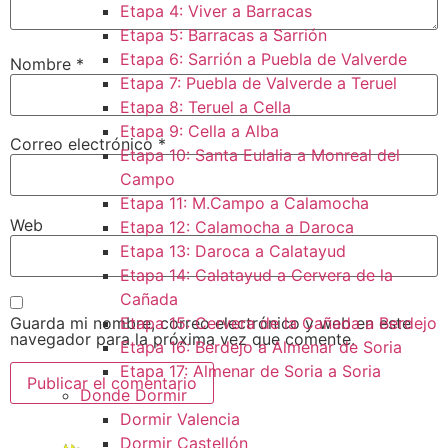
Etapa 4: Viver a Barracas
Etapa 5: Barracas a Sarrión
Etapa 6: Sarrión a Puebla de Valverde
Nombre
*
Etapa 7: Puebla de Valverde a Teruel
Etapa 8: Teruel a Cella
Etapa 9: Cella a Alba
Correo electrónico
*
Etapa 10: Santa Eulalia a Monreal del
Campo​
Etapa 11: M.Campo a Calamocha​
Web
Etapa 12: Calamocha a Daroca ​
Etapa 13: Daroca a Calatayud
Etapa 14: Calatayud a Cervera de la
Cañada​
Guarda mi nombre, correo electrónico y web en este
Etapa 15: Cervera de la Cañada a Berdejo
navegador para la próxima vez que comente.
Etapa 16: Berdejo a Almenar de Soria
Etapa 17: Almenar de Soria a Soria ​
Donde Dormir
Dormir Valencia
Dormir Castellón