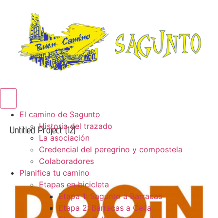
Menú conmutador hamburguesa
El camino de Sagunto
Historia del trazado
Untitled Project (12)
La asociación
Credencial del peregrino y compostela
Colaboradores
Planifica tu camino
Etapas en bicicleta
Etapa 1: Sagunto a Barracas
Etapa 2: Barracas a Cella