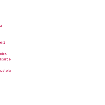
da
riz
mino
lcarce
ostela