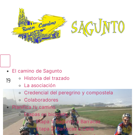
Menú conmutador hamburguesa
El camino de Sagunto
Historia del trazado
19
La asociación
Credencial del peregrino y compostela
Colaboradores
Planifica tu camino
Etapas en bicicleta
Etapa 1: Sagunto a Barracas
Etapa 2: Barracas a Cella