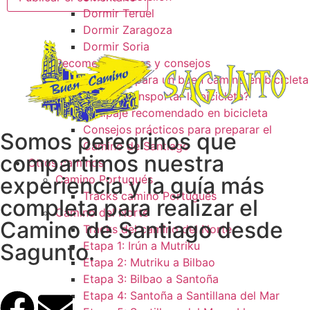
Dormir Teruel
Dormir Zaragoza
Dormir Soria
Recomendaciones y consejos
Consejos para un buen camino en bicicleta
¿Como transportar la bicicleta?
Equipaje recomendado en bicicleta
Consejos prácticos para preparar el
Somos peregrinos que
Camino de Santiago
compartimos nuestra
Otros caminos
experiencia y la guía más
Camino Portugués
Tracks camino Portugués
completa para realizar el
Camino del Norte
Camino de Santiago desde
Tracks del camino del Norte
Sagunto.
Etapa 1: Irún a Mutriku
Etapa 2: Mutriku a Bilbao
Etapa 3: Bilbao a Santoña
Etapa 4: Santoña a Santillana del Mar