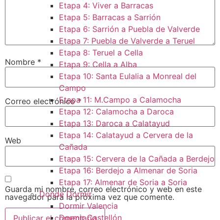
Etapa 4: Viver a Barracas
Etapa 5: Barracas a Sarrión
Etapa 6: Sarrión a Puebla de Valverde
Etapa 7: Puebla de Valverde a Teruel
Etapa 8: Teruel a Cella
Nombre
*
Etapa 9: Cella a Alba
Etapa 10: Santa Eulalia a Monreal del
Campo​
Etapa 11: M.Campo a Calamocha​
Correo electrónico
*
Etapa 12: Calamocha a Daroca ​
Etapa 13: Daroca a Calatayud
Etapa 14: Calatayud a Cervera de la
Web
Cañada​
Etapa 15: Cervera de la Cañada a Berdejo
Etapa 16: Berdejo a Almenar de Soria
Etapa 17: Almenar de Soria a Soria ​
Guarda mi nombre, correo electrónico y web en este
Donde Dormir
navegador para la próxima vez que comente.
Dormir Valencia
Dormir Castellón