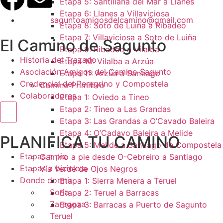
Etapa 5: Santillana del Mar a Llanes
Etapa 6: Llanes a Villaviciosa
saguntoamigosdelcamino@gmail.com
Etapa 8: Soto de Luiña a Ribadeo
Etapa 7: Villaviciosa a Soto de Luiña
El Camino de Sagunto
Etapa 9: Ribadeo a Vilalba
Historia del Trazado
Etapa 10: Vilalba a Arzúa
Asociación Amigos del Camino Sagunto
Etapa 11: Arzúa a Santiago
Credencial del Peregrino y Compostela
Camino Primitivo
Colaboradores
Etapa 1: Oviedo a Tineo
Etapa 2: Tineo a Las Grandas
Menú conmutador hamburguesa
Etapa 3: Las Grandas a O’Cavado Baleira
Etapa 4: O’Cadavo Baleira a Melide
PLANIFICA TU CAMINO
Etapa 5: Melide a Santiago de Compostela
Etapas a pie
Camino a pie desde O-Cebreiro a Santiago
Etapas a bicicleta
Vía Verde de Ojos Negros
Donde dormir
Etapa 1: Sierra Menera a Teruel
Soria
Etapa 2: Teruel a Barracas
Zaragoza
Etapa 3: Barracas a Puerto de Sagunto
Teruel