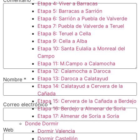
Etapa 4: Viver a Barracas
Etapa 5: Barracas a Sarrión
Etapa 6: Sarrión a Puebla de Valverde
Etapa 7: Puebla de Valverde a Teruel
Etapa 8: Teruel a Cella
Etapa 9: Cella a Alba
Etapa 10: Santa Eulalia a Monreal del
Campo​
Etapa 11: M.Campo a Calamocha​
Etapa 12: Calamocha a Daroca ​
Etapa 13: Daroca a Calatayud
Nombre
*
Etapa 14: Calatayud a Cervera de la
Cañada​
Etapa 15: Cervera de la Cañada a Berdejo
Correo electrónico
*
Etapa 16: Berdejo a Almenar de Soria
Etapa 17: Almenar de Soria a Soria ​
Donde Dormir
Web
Dormir Valencia
Dormir Castellón