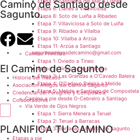
Etapa 5: Santillana del Mar a Llanes
Camino de Santiago desde
Etapa 6: Llanes a Villaviciosa
Sagunto.
Etapa 8: Soto de Luiña a Ribadeo
Etapa 7: Villaviciosa a Soto de Luiña
Etapa 9: Ribadeo a Vilalba
Etapa 10: Vilalba a Arzúa
Etapa 11: Arzúa a Santiago
saguntoamigosdelcamino@gmail.com
Camino Primitivo
Etapa 1: Oviedo a Tineo
El Camino de Sagunto
Etapa 2: Tineo a Las Grandas
Etapa 3: Las Grandas a O’Cavado Baleira
Historia del Trazado
Etapa 4: O’Cadavo Baleira a Melide
Asociación Amigos del Camino Sagunto
Etapa 5: Melide a Santiago de Compostela
Credencial del Peregrino y Compostela
Camino a pie desde O-Cebreiro a Santiago
Colaboradores
Vía Verde de Ojos Negros
Menú conmutador hamburguesa
Etapa 1: Sierra Menera a Teruel
Etapa 2: Teruel a Barracas
PLANIFICA TU CAMINO
Etapa 3: Barracas a Puerto de Sagunto
Etapas a pie