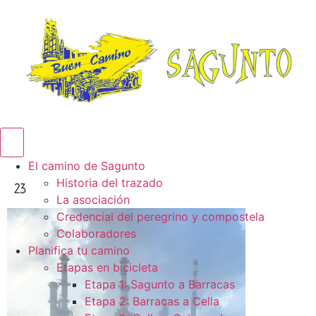
Menú conmutador hamburguesa
El camino de Sagunto
Historia del trazado
23
La asociación
Credencial del peregrino y compostela
Colaboradores
Planifica tu camino
Etapas en bicicleta
Etapa 1: Sagunto a Barracas
Etapa 2: Barracas a Cella