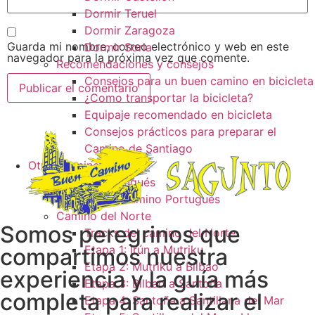
Dormir Teruel
Dormir Zaragoza
Guarda mi nombre, correo electrónico y web en este
Dormir Soria
navegador para la próxima vez que comente.
Recomendaciones y consejos
Consejos para un buen camino en bicicleta
¿Como transportar la bicicleta?
Equipaje recomendado en bicicleta
Consejos prácticos para preparar el
Camino de Santiago
Otros caminos
Camino Portugués
Tracks camino Portugués
Camino del Norte
Somos peregrinos que
Tracks del camino del Norte
Etapa 1: Irún a Mutriku
compartimos nuestra
Etapa 2: Mutriku a Bilbao
experiencia y la guía más
Etapa 3: Bilbao a Santoña
completa para realizar el
Etapa 4: Santoña a Santillana del Mar