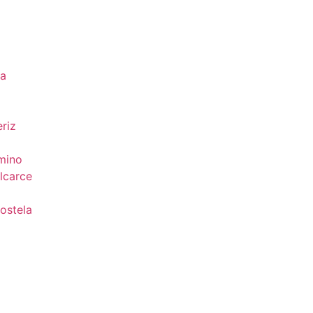
da
riz
mino
lcarce
ostela