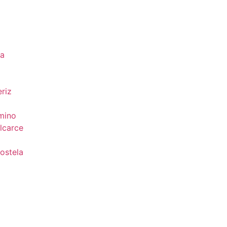
da
riz
mino
lcarce
ostela