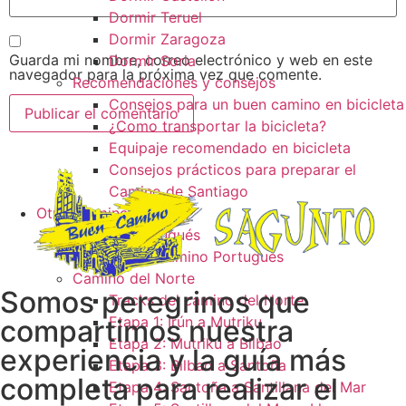
Dormir Teruel
Dormir Zaragoza
Guarda mi nombre, correo electrónico y web en este
Dormir Soria
navegador para la próxima vez que comente.
Recomendaciones y consejos
Consejos para un buen camino en bicicleta
¿Como transportar la bicicleta?
Equipaje recomendado en bicicleta
Consejos prácticos para preparar el
Camino de Santiago
Otros caminos
Camino Portugués
Tracks camino Portugués
Camino del Norte
Somos peregrinos que
Tracks del camino del Norte
Etapa 1: Irún a Mutriku
compartimos nuestra
Etapa 2: Mutriku a Bilbao
experiencia y la guía más
Etapa 3: Bilbao a Santoña
completa para realizar el
Etapa 4: Santoña a Santillana del Mar