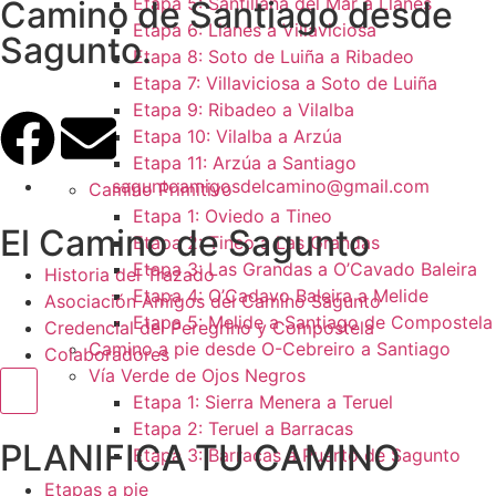
Etapa 5: Santillana del Mar a Llanes
Camino de Santiago desde
Etapa 6: Llanes a Villaviciosa
Sagunto.
Etapa 8: Soto de Luiña a Ribadeo
Etapa 7: Villaviciosa a Soto de Luiña
Etapa 9: Ribadeo a Vilalba
Etapa 10: Vilalba a Arzúa
Etapa 11: Arzúa a Santiago
saguntoamigosdelcamino@gmail.com
Camino Primitivo
Etapa 1: Oviedo a Tineo
El Camino de Sagunto
Etapa 2: Tineo a Las Grandas
Etapa 3: Las Grandas a O’Cavado Baleira
Historia del Trazado
Etapa 4: O’Cadavo Baleira a Melide
Asociación Amigos del Camino Sagunto
Etapa 5: Melide a Santiago de Compostela
Credencial del Peregrino y Compostela
Camino a pie desde O-Cebreiro a Santiago
Colaboradores
Vía Verde de Ojos Negros
Menú conmutador hamburguesa
Etapa 1: Sierra Menera a Teruel
Etapa 2: Teruel a Barracas
PLANIFICA TU CAMINO
Etapa 3: Barracas a Puerto de Sagunto
Etapas a pie