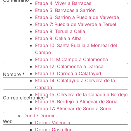
Etapa 4: Viver a Barracas
Etapa 5: Barracas a Sarrión
Etapa 6: Sarrión a Puebla de Valverde
Etapa 7: Puebla de Valverde a Teruel
Etapa 8: Teruel a Cella
Etapa 9: Cella a Alba
Etapa 10: Santa Eulalia a Monreal del
Campo​
Etapa 11: M.Campo a Calamocha​
Etapa 12: Calamocha a Daroca ​
Etapa 13: Daroca a Calatayud
Nombre
*
Etapa 14: Calatayud a Cervera de la
Cañada​
Etapa 15: Cervera de la Cañada a Berdejo
Correo electrónico
*
Etapa 16: Berdejo a Almenar de Soria
Etapa 17: Almenar de Soria a Soria ​
Donde Dormir
Web
Dormir Valencia
Dormir Castellón