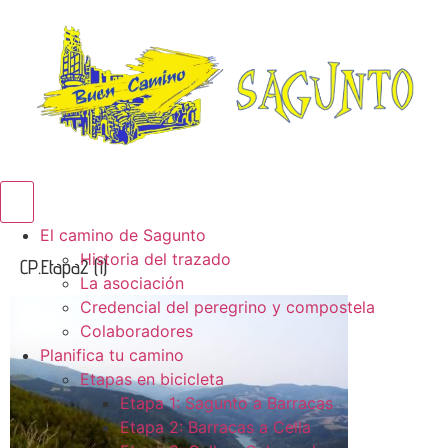
Menú conmutador hamburguesa
El camino de Sagunto
Historia del trazado
CP.Etapa2 (1)
La asociación
Credencial del peregrino y compostela
Colaboradores
Planifica tu camino
Etapas en bicicleta
Etapa 1: Sagunto a Barracas
Etapa 2: Barracas a Cella