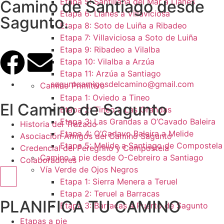
Etapa 5: Santillana del Mar a Llanes
Camino de Santiago desde
Etapa 6: Llanes a Villaviciosa
Sagunto.
Etapa 8: Soto de Luiña a Ribadeo
Etapa 7: Villaviciosa a Soto de Luiña
Etapa 9: Ribadeo a Vilalba
Etapa 10: Vilalba a Arzúa
Etapa 11: Arzúa a Santiago
saguntoamigosdelcamino@gmail.com
Camino Primitivo
Etapa 1: Oviedo a Tineo
El Camino de Sagunto
Etapa 2: Tineo a Las Grandas
Etapa 3: Las Grandas a O’Cavado Baleira
Historia del Trazado
Etapa 4: O’Cadavo Baleira a Melide
Asociación Amigos del Camino Sagunto
Etapa 5: Melide a Santiago de Compostela
Credencial del Peregrino y Compostela
Camino a pie desde O-Cebreiro a Santiago
Colaboradores
Vía Verde de Ojos Negros
Menú conmutador hamburguesa
Etapa 1: Sierra Menera a Teruel
Etapa 2: Teruel a Barracas
PLANIFICA TU CAMINO
Etapa 3: Barracas a Puerto de Sagunto
Etapas a pie