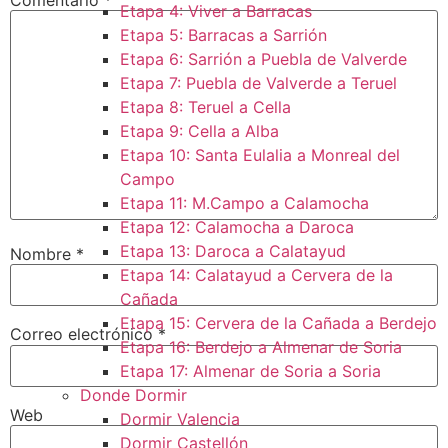
Etapa 4: Viver a Barracas
Etapa 5: Barracas a Sarrión
Etapa 6: Sarrión a Puebla de Valverde
Etapa 7: Puebla de Valverde a Teruel
Etapa 8: Teruel a Cella
Etapa 9: Cella a Alba
Etapa 10: Santa Eulalia a Monreal del
Campo​
Etapa 11: M.Campo a Calamocha​
Etapa 12: Calamocha a Daroca ​
Etapa 13: Daroca a Calatayud
Nombre
*
Etapa 14: Calatayud a Cervera de la
Cañada​
Etapa 15: Cervera de la Cañada a Berdejo
Correo electrónico
*
Etapa 16: Berdejo a Almenar de Soria
Etapa 17: Almenar de Soria a Soria ​
Donde Dormir
Web
Dormir Valencia
Dormir Castellón