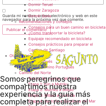
Dormir Teruel
Dormir Zaragoza
Guarda mi nombre, correo electrónico y web en este
Dormir Soria
navegador para la próxima vez que comente.
Recomendaciones y consejos
Consejos para un buen camino en bicicleta
¿Como transportar la bicicleta?
Equipaje recomendado en bicicleta
Consejos prácticos para preparar el
Camino de Santiago
Otros caminos
Camino Portugués
Tracks camino Portugués
Camino del Norte
Somos peregrinos que
Tracks del camino del Norte
Etapa 1: Irún a Mutriku
compartimos nuestra
Etapa 2: Mutriku a Bilbao
experiencia y la guía más
Etapa 3: Bilbao a Santoña
completa para realizar el
Etapa 4: Santoña a Santillana del Mar