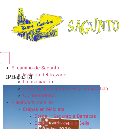
Menú conmutador hamburguesa
El camino de Sagunto
Historia del trazado
CP.Etapa3 (2)
La asociación
Credencial del peregrino y compostela
Colaboradores
Planifica tu camino
Etapas en bicicleta
Etapa 1: Sagunto a Barracas
Etapa 2: Barracas a Cella