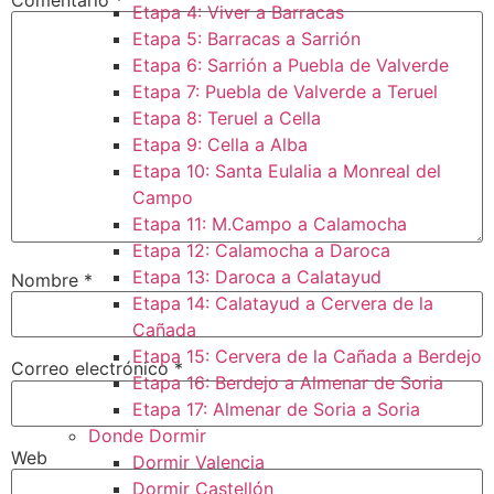
Etapa 4: Viver a Barracas
Etapa 5: Barracas a Sarrión
Etapa 6: Sarrión a Puebla de Valverde
Etapa 7: Puebla de Valverde a Teruel
Etapa 8: Teruel a Cella
Etapa 9: Cella a Alba
Etapa 10: Santa Eulalia a Monreal del
Campo​
Etapa 11: M.Campo a Calamocha​
Etapa 12: Calamocha a Daroca ​
Etapa 13: Daroca a Calatayud
Nombre
*
Etapa 14: Calatayud a Cervera de la
Cañada​
Etapa 15: Cervera de la Cañada a Berdejo
Correo electrónico
*
Etapa 16: Berdejo a Almenar de Soria
Etapa 17: Almenar de Soria a Soria ​
Donde Dormir
Web
Dormir Valencia
Dormir Castellón