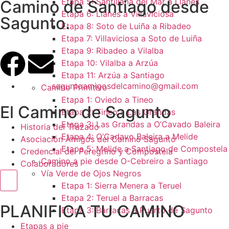
Etapa 5: Santillana del Mar a Llanes
Camino de Santiago desde
Etapa 6: Llanes a Villaviciosa
Sagunto.
Etapa 8: Soto de Luiña a Ribadeo
Etapa 7: Villaviciosa a Soto de Luiña
Etapa 9: Ribadeo a Vilalba
Etapa 10: Vilalba a Arzúa
Etapa 11: Arzúa a Santiago
saguntoamigosdelcamino@gmail.com
Camino Primitivo
Etapa 1: Oviedo a Tineo
El Camino de Sagunto
Etapa 2: Tineo a Las Grandas
Etapa 3: Las Grandas a O’Cavado Baleira
Historia del Trazado
Etapa 4: O’Cadavo Baleira a Melide
Asociación Amigos del Camino Sagunto
Etapa 5: Melide a Santiago de Compostela
Credencial del Peregrino y Compostela
Camino a pie desde O-Cebreiro a Santiago
Colaboradores
Vía Verde de Ojos Negros
Menú conmutador hamburguesa
Etapa 1: Sierra Menera a Teruel
Etapa 2: Teruel a Barracas
PLANIFICA TU CAMINO
Etapa 3: Barracas a Puerto de Sagunto
Etapas a pie