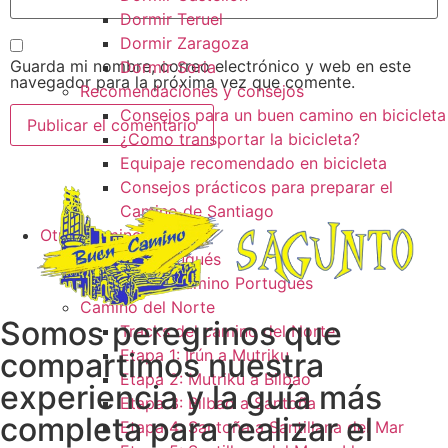
Dormir Teruel
Dormir Zaragoza
Guarda mi nombre, correo electrónico y web en este
Dormir Soria
navegador para la próxima vez que comente.
Recomendaciones y consejos
Consejos para un buen camino en bicicleta
¿Como transportar la bicicleta?
Equipaje recomendado en bicicleta
Consejos prácticos para preparar el
Camino de Santiago
Otros caminos
Camino Portugués
Tracks camino Portugués
Camino del Norte
Somos peregrinos que
Tracks del camino del Norte
Etapa 1: Irún a Mutriku
compartimos nuestra
Etapa 2: Mutriku a Bilbao
experiencia y la guía más
Etapa 3: Bilbao a Santoña
completa para realizar el
Etapa 4: Santoña a Santillana del Mar