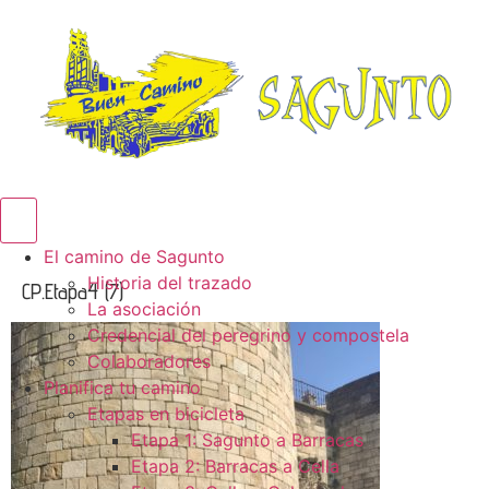
Menú conmutador hamburguesa
El camino de Sagunto
Historia del trazado
CP.Etapa4 (7)
La asociación
Credencial del peregrino y compostela
Colaboradores
Planifica tu camino
Etapas en bicicleta
Etapa 1: Sagunto a Barracas
Etapa 2: Barracas a Cella