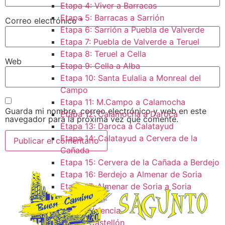
Etapa 4: Viver a Barracas
Etapa 5: Barracas a Sarrión
Correo electrónico
*
Etapa 6: Sarrión a Puebla de Valverde
Etapa 7: Puebla de Valverde a Teruel
Etapa 8: Teruel a Cella
Web
Etapa 9: Cella a Alba
Etapa 10: Santa Eulalia a Monreal del
Campo​
Etapa 11: M.Campo a Calamocha​
Guarda mi nombre, correo electrónico y web en este
Etapa 12: Calamocha a Daroca ​
navegador para la próxima vez que comente.
Etapa 13: Daroca a Calatayud
Etapa 14: Calatayud a Cervera de la
Cañada​
Etapa 15: Cervera de la Cañada a Berdejo
Etapa 16: Berdejo a Almenar de Soria
Etapa 17: Almenar de Soria a Soria ​
Donde Dormir
Dormir Valencia
Dormir Castellón