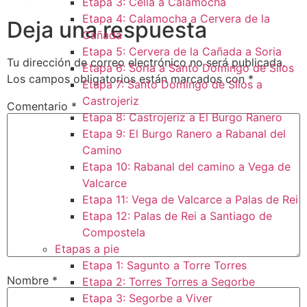
Etapa 3: Cella a Calamocha
Etapa 4: Calamocha a Cervera de la
Deja una respuesta
Cañada
Etapa 5: Cervera de la Cañada a Soria
Tu dirección de correo electrónico no será publicada.
Etapa 6: Soria a Santo Domingo de Silos
Los campos obligatorios están marcados con
*
Etapa 7: Santo Domingo de Silos a
Castrojeriz
Comentario
*
Etapa 8: Castrojeriz a El Burgo Ranero
Etapa 9: El Burgo Ranero a Rabanal del
Camino
Etapa 10: Rabanal del camino a Vega de
Valcarce
Etapa 11: Vega de Valcarce a Palas de Rei
Etapa 12: Palas de Rei a Santiago de
Compostela
Etapas a pie
Etapa 1: Sagunto a Torre Torres
Nombre
*
Etapa 2: Torres Torres a Segorbe
Etapa 3: Segorbe a Viver