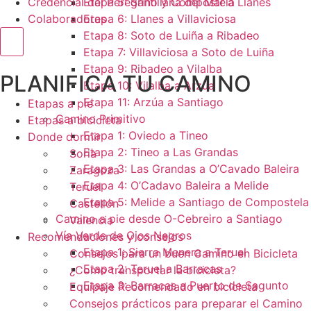
Credencial del Peregrino y Compostela
Etapa 5: Santillana del Mar a Llanes
Colaboradores
Etapa 6: Llanes a Villaviciosa
Etapa 8: Soto de Luiña a Ribadeo
Menú conmutador hamburguesa
Etapa 7: Villaviciosa a Soto de Luiña
Etapa 9: Ribadeo a Vilalba
PLANIFICA TU CAMINO
Etapa 10: Vilalba a Arzúa
Etapa 11: Arzúa a Santiago
Etapas a pie
Camino Primitivo
Etapas a bicicleta
Etapa 1: Oviedo a Tineo
Donde dormir
Etapa 2: Tineo a Las Grandas
Soria
Etapa 3: Las Grandas a O’Cavado Baleira
Zaragoza
Etapa 4: O’Cadavo Baleira a Melide
Teruel
Etapa 5: Melide a Santiago de Compostela
Castellón
Camino a pie desde O-Cebreiro a Santiago
Valencia
Vía Verde de Ojos Negros
Recomendaciones y consejos
Etapa 1: Sierra Menera a Teruel
Consejos para un buen Camino en Bicicleta
Etapa 2: Teruel a Barracas
¿Como transportar la bicicleta?
Etapa 3: Barracas a Puerto de Sagunto
Equipaje Recomendado en bicicleta
Consejos prácticos para preparar el Camino