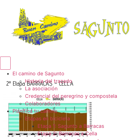
Menú conmutador hamburguesa
El camino de Sagunto
Historia del trazado
2ª Etapa BARRACAS – CELLA
La asociación
Credencial del peregrino y compostela
Colaboradores
Planifica tu camino
Etapas en bicicleta
Etapa 1: Sagunto a Barracas
Etapa 2: Barracas a Cella