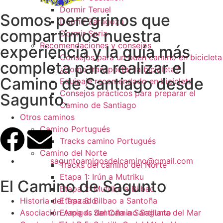
Dormir Teruel
Somos peregrinos que
Dormir Zaragoza
compartimos nuestra
Dormir Soria
Recomendaciones y consejos
experiencia y la guía más
Consejos para un buen camino en bicicleta
completa para realizar el
¿Como transportar la bicicleta?
Camino de Santiago desde
Equipaje recomendado en bicicleta
Consejos prácticos para preparar el
Sagunto.
Camino de Santiago
Otros caminos
Camino Portugués
Tracks camino Portugués
Camino del Norte
saguntoamigosdelcamino@gmail.com
Tracks del camino del Norte
Etapa 1: Irún a Mutriku
El Camino de Sagunto
Etapa 2: Mutriku a Bilbao
Historia del Trazado
Etapa 3: Bilbao a Santoña
Asociación Amigos del Camino Sagunto
Etapa 4: Santoña a Santillana del Mar