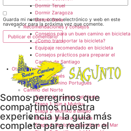
Dormir Teruel
Dormir Zaragoza
Guarda mi nombre, correo electrónico y web en este
Dormir Soria
navegador para la próxima vez que comente.
Recomendaciones y consejos
Consejos para un buen camino en bicicleta
¿Como transportar la bicicleta?
Equipaje recomendado en bicicleta
Consejos prácticos para preparar el
Camino de Santiago
Otros caminos
Camino Portugués
Tracks camino Portugués
Camino del Norte
Somos peregrinos que
Tracks del camino del Norte
Etapa 1: Irún a Mutriku
compartimos nuestra
Etapa 2: Mutriku a Bilbao
experiencia y la guía más
Etapa 3: Bilbao a Santoña
completa para realizar el
Etapa 4: Santoña a Santillana del Mar