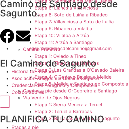
Etapa 5: Santillana del Mar a Llanes
Camino de Santiago desde
Etapa 6: Llanes a Villaviciosa
Sagunto.
Etapa 8: Soto de Luiña a Ribadeo
Etapa 7: Villaviciosa a Soto de Luiña
Etapa 9: Ribadeo a Vilalba
Etapa 10: Vilalba a Arzúa
Etapa 11: Arzúa a Santiago
saguntoamigosdelcamino@gmail.com
Camino Primitivo
Etapa 1: Oviedo a Tineo
El Camino de Sagunto
Etapa 2: Tineo a Las Grandas
Etapa 3: Las Grandas a O’Cavado Baleira
Historia del Trazado
Etapa 4: O’Cadavo Baleira a Melide
Asociación Amigos del Camino Sagunto
Etapa 5: Melide a Santiago de Compostela
Credencial del Peregrino y Compostela
Camino a pie desde O-Cebreiro a Santiago
Colaboradores
Vía Verde de Ojos Negros
Menú conmutador hamburguesa
Etapa 1: Sierra Menera a Teruel
Etapa 2: Teruel a Barracas
PLANIFICA TU CAMINO
Etapa 3: Barracas a Puerto de Sagunto
Etapas a pie