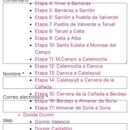
Etapa 4: Viver a Barracas
Etapa 5: Barracas a Sarrión
Etapa 6: Sarrión a Puebla de Valverde
Etapa 7: Puebla de Valverde a Teruel
Etapa 8: Teruel a Cella
Etapa 9: Cella a Alba
Etapa 10: Santa Eulalia a Monreal del
Campo​
Etapa 11: M.Campo a Calamocha​
Etapa 12: Calamocha a Daroca ​
Etapa 13: Daroca a Calatayud
Nombre
*
Etapa 14: Calatayud a Cervera de la
Cañada​
Etapa 15: Cervera de la Cañada a Berdejo
Correo electrónico
*
Etapa 16: Berdejo a Almenar de Soria
Etapa 17: Almenar de Soria a Soria ​
Donde Dormir
Web
Dormir Valencia
Dormir Castellón