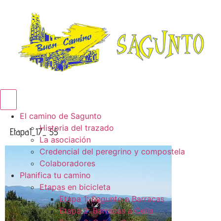
Menú conmutador hamburguesa
El camino de Sagunto
Historia del trazado
Etapa1_17_ 55
La asociación
Credencial del peregrino y compostela
Colaboradores
Planifica tu camino
Etapas en bicicleta
Etapa 1: Sagunto a Barracas
Etapa 2: Barracas a Cella