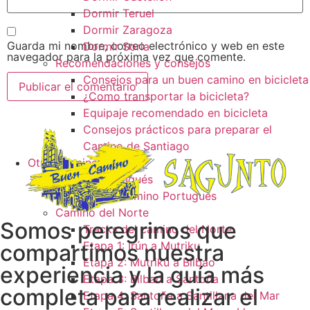
Dormir Teruel
Dormir Zaragoza
Guarda mi nombre, correo electrónico y web en este
Dormir Soria
navegador para la próxima vez que comente.
Recomendaciones y consejos
Consejos para un buen camino en bicicleta
¿Como transportar la bicicleta?
Equipaje recomendado en bicicleta
Consejos prácticos para preparar el
Camino de Santiago
Otros caminos
Camino Portugués
Tracks camino Portugués
Camino del Norte
Somos peregrinos que
Tracks del camino del Norte
Etapa 1: Irún a Mutriku
compartimos nuestra
Etapa 2: Mutriku a Bilbao
experiencia y la guía más
Etapa 3: Bilbao a Santoña
completa para realizar el
Etapa 4: Santoña a Santillana del Mar