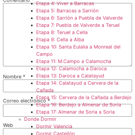
Etapa 4: Viver a Barracas
Etapa 5: Barracas a Sarrión
Etapa 6: Sarrión a Puebla de Valverde
Etapa 7: Puebla de Valverde a Teruel
Etapa 8: Teruel a Cella
Etapa 9: Cella a Alba
Etapa 10: Santa Eulalia a Monreal del
Campo​
Etapa 11: M.Campo a Calamocha​
Etapa 12: Calamocha a Daroca ​
Etapa 13: Daroca a Calatayud
Nombre
*
Etapa 14: Calatayud a Cervera de la
Cañada​
Etapa 15: Cervera de la Cañada a Berdejo
Correo electrónico
*
Etapa 16: Berdejo a Almenar de Soria
Etapa 17: Almenar de Soria a Soria ​
Donde Dormir
Web
Dormir Valencia
Dormir Castellón