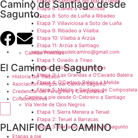
Etapa 5: Santillana del Mar a Llanes
Camino de Santiago desde
Etapa 6: Llanes a Villaviciosa
Sagunto.
Etapa 8: Soto de Luiña a Ribadeo
Etapa 7: Villaviciosa a Soto de Luiña
Etapa 9: Ribadeo a Vilalba
Etapa 10: Vilalba a Arzúa
Etapa 11: Arzúa a Santiago
saguntoamigosdelcamino@gmail.com
Camino Primitivo
Etapa 1: Oviedo a Tineo
El Camino de Sagunto
Etapa 2: Tineo a Las Grandas
Etapa 3: Las Grandas a O’Cavado Baleira
Historia del Trazado
Etapa 4: O’Cadavo Baleira a Melide
Asociación Amigos del Camino Sagunto
Etapa 5: Melide a Santiago de Compostela
Credencial del Peregrino y Compostela
Camino a pie desde O-Cebreiro a Santiago
Colaboradores
Vía Verde de Ojos Negros
Menú conmutador hamburguesa
Etapa 1: Sierra Menera a Teruel
Etapa 2: Teruel a Barracas
PLANIFICA TU CAMINO
Etapa 3: Barracas a Puerto de Sagunto
Etapas a pie