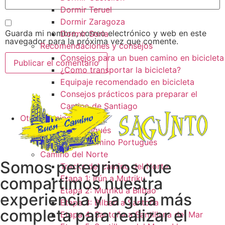
Dormir Teruel
Dormir Zaragoza
Guarda mi nombre, correo electrónico y web en este
Dormir Soria
navegador para la próxima vez que comente.
Recomendaciones y consejos
Consejos para un buen camino en bicicleta
¿Como transportar la bicicleta?
Equipaje recomendado en bicicleta
Consejos prácticos para preparar el
Camino de Santiago
Otros caminos
Camino Portugués
Tracks camino Portugués
Camino del Norte
Somos peregrinos que
Tracks del camino del Norte
Etapa 1: Irún a Mutriku
compartimos nuestra
Etapa 2: Mutriku a Bilbao
experiencia y la guía más
Etapa 3: Bilbao a Santoña
completa para realizar el
Etapa 4: Santoña a Santillana del Mar