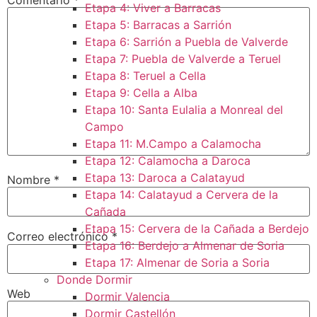
Etapa 4: Viver a Barracas
Etapa 5: Barracas a Sarrión
Etapa 6: Sarrión a Puebla de Valverde
Etapa 7: Puebla de Valverde a Teruel
Etapa 8: Teruel a Cella
Etapa 9: Cella a Alba
Etapa 10: Santa Eulalia a Monreal del
Campo​
Etapa 11: M.Campo a Calamocha​
Etapa 12: Calamocha a Daroca ​
Etapa 13: Daroca a Calatayud
Nombre
*
Etapa 14: Calatayud a Cervera de la
Cañada​
Etapa 15: Cervera de la Cañada a Berdejo
Correo electrónico
*
Etapa 16: Berdejo a Almenar de Soria
Etapa 17: Almenar de Soria a Soria ​
Donde Dormir
Web
Dormir Valencia
Dormir Castellón