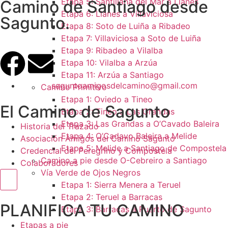
Etapa 5: Santillana del Mar a Llanes
Camino de Santiago desde
Etapa 6: Llanes a Villaviciosa
Sagunto.
Etapa 8: Soto de Luiña a Ribadeo
Etapa 7: Villaviciosa a Soto de Luiña
Etapa 9: Ribadeo a Vilalba
Etapa 10: Vilalba a Arzúa
Etapa 11: Arzúa a Santiago
saguntoamigosdelcamino@gmail.com
Camino Primitivo
Etapa 1: Oviedo a Tineo
El Camino de Sagunto
Etapa 2: Tineo a Las Grandas
Etapa 3: Las Grandas a O’Cavado Baleira
Historia del Trazado
Etapa 4: O’Cadavo Baleira a Melide
Asociación Amigos del Camino Sagunto
Etapa 5: Melide a Santiago de Compostela
Credencial del Peregrino y Compostela
Camino a pie desde O-Cebreiro a Santiago
Colaboradores
Vía Verde de Ojos Negros
Menú conmutador hamburguesa
Etapa 1: Sierra Menera a Teruel
Etapa 2: Teruel a Barracas
PLANIFICA TU CAMINO
Etapa 3: Barracas a Puerto de Sagunto
Etapas a pie