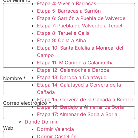
Etapa 4: Viver a Barracas
Etapa 5: Barracas a Sarrión
Etapa 6: Sarrión a Puebla de Valverde
Etapa 7: Puebla de Valverde a Teruel
Etapa 8: Teruel a Cella
Etapa 9: Cella a Alba
Etapa 10: Santa Eulalia a Monreal del
Campo​
Etapa 11: M.Campo a Calamocha​
Etapa 12: Calamocha a Daroca ​
Etapa 13: Daroca a Calatayud
Nombre
*
Etapa 14: Calatayud a Cervera de la
Cañada​
Etapa 15: Cervera de la Cañada a Berdejo
Correo electrónico
*
Etapa 16: Berdejo a Almenar de Soria
Etapa 17: Almenar de Soria a Soria ​
Donde Dormir
Web
Dormir Valencia
Dormir Castellón