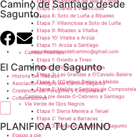
Etapa 5: Santillana del Mar a Llanes
Camino de Santiago desde
Etapa 6: Llanes a Villaviciosa
Sagunto.
Etapa 8: Soto de Luiña a Ribadeo
Etapa 7: Villaviciosa a Soto de Luiña
Etapa 9: Ribadeo a Vilalba
Etapa 10: Vilalba a Arzúa
Etapa 11: Arzúa a Santiago
saguntoamigosdelcamino@gmail.com
Camino Primitivo
Etapa 1: Oviedo a Tineo
El Camino de Sagunto
Etapa 2: Tineo a Las Grandas
Etapa 3: Las Grandas a O’Cavado Baleira
Historia del Trazado
Etapa 4: O’Cadavo Baleira a Melide
Asociación Amigos del Camino Sagunto
Etapa 5: Melide a Santiago de Compostela
Credencial del Peregrino y Compostela
Camino a pie desde O-Cebreiro a Santiago
Colaboradores
Vía Verde de Ojos Negros
Menú conmutador hamburguesa
Etapa 1: Sierra Menera a Teruel
Etapa 2: Teruel a Barracas
PLANIFICA TU CAMINO
Etapa 3: Barracas a Puerto de Sagunto
Etapas a pie