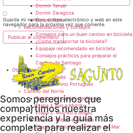
Dormir Teruel
Dormir Zaragoza
Guarda mi nombre, correo electrónico y web en este
Dormir Soria
navegador para la próxima vez que comente.
Recomendaciones y consejos
Consejos para un buen camino en bicicleta
¿Como transportar la bicicleta?
Equipaje recomendado en bicicleta
Consejos prácticos para preparar el
Camino de Santiago
Otros caminos
Camino Portugués
Tracks camino Portugués
Camino del Norte
Somos peregrinos que
Tracks del camino del Norte
Etapa 1: Irún a Mutriku
compartimos nuestra
Etapa 2: Mutriku a Bilbao
experiencia y la guía más
Etapa 3: Bilbao a Santoña
completa para realizar el
Etapa 4: Santoña a Santillana del Mar