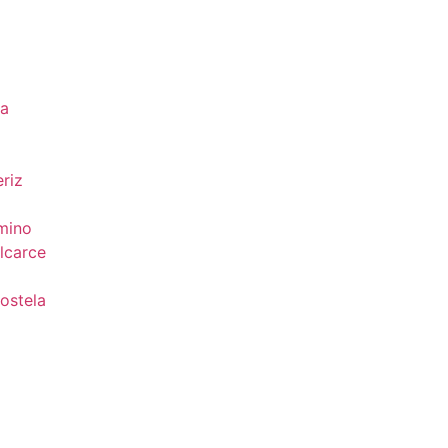
da
riz
mino
lcarce
ostela