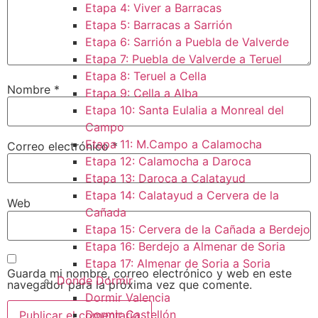
Etapa 4: Viver a Barracas
Etapa 5: Barracas a Sarrión
Etapa 6: Sarrión a Puebla de Valverde
Etapa 7: Puebla de Valverde a Teruel
Etapa 8: Teruel a Cella
Nombre
*
Etapa 9: Cella a Alba
Etapa 10: Santa Eulalia a Monreal del
Campo​
Etapa 11: M.Campo a Calamocha​
Correo electrónico
*
Etapa 12: Calamocha a Daroca ​
Etapa 13: Daroca a Calatayud
Etapa 14: Calatayud a Cervera de la
Web
Cañada​
Etapa 15: Cervera de la Cañada a Berdejo
Etapa 16: Berdejo a Almenar de Soria
Etapa 17: Almenar de Soria a Soria ​
Guarda mi nombre, correo electrónico y web en este
Donde Dormir
navegador para la próxima vez que comente.
Dormir Valencia
Dormir Castellón