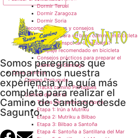
Dormir Teruel
Dormir Zaragoza
Dormir Soria
Recomendaciones y consejos
Consejos para un buen camino en bicicleta
¿Como transportar la bicicleta?
Equipaje recomendado en bicicleta
Consejos prácticos para preparar el
Somos peregrinos que
Camino de Santiago
compartimos nuestra
Otros caminos
experiencia y la guía más
Camino Portugués
Tracks camino Portugués
completa para realizar el
Camino del Norte
Camino de Santiago desde
Tracks del camino del Norte
Sagunto.
Etapa 1: Irún a Mutriku
Etapa 2: Mutriku a Bilbao
Etapa 3: Bilbao a Santoña
Etapa 4: Santoña a Santillana del Mar