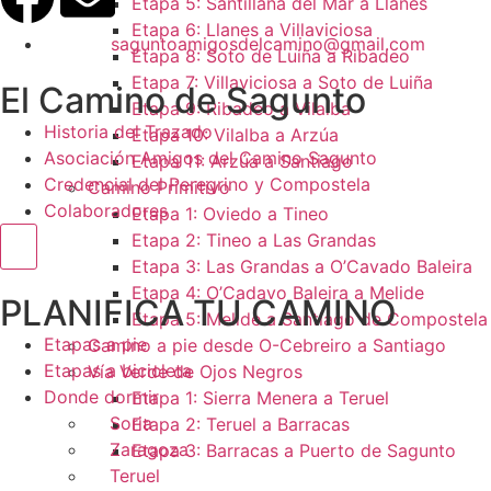
Etapa 5: Santillana del Mar a Llanes
Etapa 6: Llanes a Villaviciosa
saguntoamigosdelcamino@gmail.com
Etapa 8: Soto de Luiña a Ribadeo
Etapa 7: Villaviciosa a Soto de Luiña
El Camino de Sagunto
Etapa 9: Ribadeo a Vilalba
Historia del Trazado
Etapa 10: Vilalba a Arzúa
Asociación Amigos del Camino Sagunto
Etapa 11: Arzúa a Santiago
Credencial del Peregrino y Compostela
Camino Primitivo
Colaboradores
Etapa 1: Oviedo a Tineo
Etapa 2: Tineo a Las Grandas
Menú conmutador hamburguesa
Etapa 3: Las Grandas a O’Cavado Baleira
Etapa 4: O’Cadavo Baleira a Melide
PLANIFICA TU CAMINO
Etapa 5: Melide a Santiago de Compostela
Etapas a pie
Camino a pie desde O-Cebreiro a Santiago
Etapas a bicicleta
Vía Verde de Ojos Negros
Donde dormir
Etapa 1: Sierra Menera a Teruel
Soria
Etapa 2: Teruel a Barracas
Zaragoza
Etapa 3: Barracas a Puerto de Sagunto
Teruel