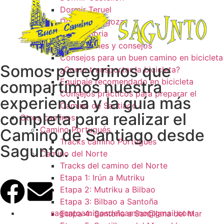
Dormir Teruel
Dormir Zaragoza
Dormir Soria
Recomendaciones y consejos
Consejos para un buen camino en bicicleta
Somos peregrinos que
¿Como transportar la bicicleta?
Equipaje recomendado en bicicleta
compartimos nuestra
Consejos prácticos para preparar el
experiencia y la guía más
Camino de Santiago
completa para realizar el
Otros caminos
Camino Portugués
Camino de Santiago desde
Tracks camino Portugués
Sagunto.
Camino del Norte
Tracks del camino del Norte
Etapa 1: Irún a Mutriku
Etapa 2: Mutriku a Bilbao
Etapa 3: Bilbao a Santoña
saguntoamigosdelcamino@gmail.com
Etapa 4: Santoña a Santillana del Mar