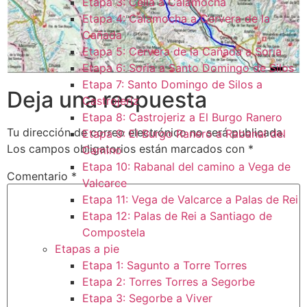
Etapa 3: Cella a Calamocha
Etapa 4: Calamocha a Cervera de la
Cañada
Etapa 5: Cervera de la Cañada a Soria
Etapa 6: Soria a Santo Domingo de Silos
Etapa 7: Santo Domingo de Silos a
Deja una respuesta
Castrojeriz
Etapa 8: Castrojeriz a El Burgo Ranero
Tu dirección de correo electrónico no será publicada.
Etapa 9: El Burgo Ranero a Rabanal del
Los campos obligatorios están marcados con
*
Camino
Etapa 10: Rabanal del camino a Vega de
Comentario
*
Valcarce
Etapa 11: Vega de Valcarce a Palas de Rei
Etapa 12: Palas de Rei a Santiago de
Compostela
Etapas a pie
Etapa 1: Sagunto a Torre Torres
Etapa 2: Torres Torres a Segorbe
Etapa 3: Segorbe a Viver