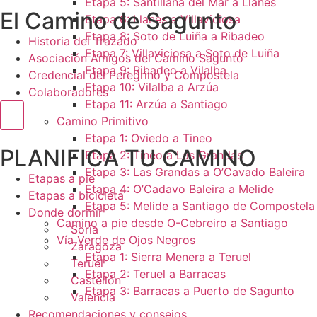
Etapa 5: Santillana del Mar a Llanes
El Camino de Sagunto
Etapa 6: Llanes a Villaviciosa
Etapa 8: Soto de Luiña a Ribadeo
Historia del Trazado
Etapa 7: Villaviciosa a Soto de Luiña
Asociación Amigos del Camino Sagunto
Etapa 9: Ribadeo a Vilalba
Credencial del Peregrino y Compostela
Etapa 10: Vilalba a Arzúa
Colaboradores
Etapa 11: Arzúa a Santiago
Menú conmutador hamburguesa
Camino Primitivo
Etapa 1: Oviedo a Tineo
PLANIFICA TU CAMINO
Etapa 2: Tineo a Las Grandas
Etapa 3: Las Grandas a O’Cavado Baleira
Etapas a pie
Etapa 4: O’Cadavo Baleira a Melide
Etapas a bicicleta
Etapa 5: Melide a Santiago de Compostela
Donde dormir
Camino a pie desde O-Cebreiro a Santiago
Soria
Vía Verde de Ojos Negros
Zaragoza
Etapa 1: Sierra Menera a Teruel
Teruel
Etapa 2: Teruel a Barracas
Castellón
Etapa 3: Barracas a Puerto de Sagunto
Valencia
Recomendaciones y consejos