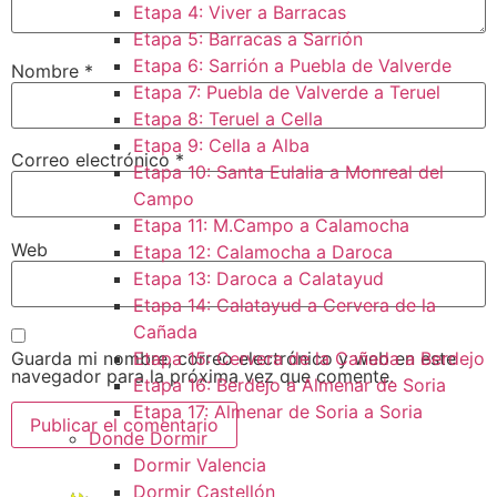
Etapa 4: Viver a Barracas
Etapa 5: Barracas a Sarrión
Etapa 6: Sarrión a Puebla de Valverde
Nombre
*
Etapa 7: Puebla de Valverde a Teruel
Etapa 8: Teruel a Cella
Etapa 9: Cella a Alba
Correo electrónico
*
Etapa 10: Santa Eulalia a Monreal del
Campo​
Etapa 11: M.Campo a Calamocha​
Web
Etapa 12: Calamocha a Daroca ​
Etapa 13: Daroca a Calatayud
Etapa 14: Calatayud a Cervera de la
Cañada​
Guarda mi nombre, correo electrónico y web en este
Etapa 15: Cervera de la Cañada a Berdejo
navegador para la próxima vez que comente.
Etapa 16: Berdejo a Almenar de Soria
Etapa 17: Almenar de Soria a Soria ​
Donde Dormir
Dormir Valencia
Dormir Castellón