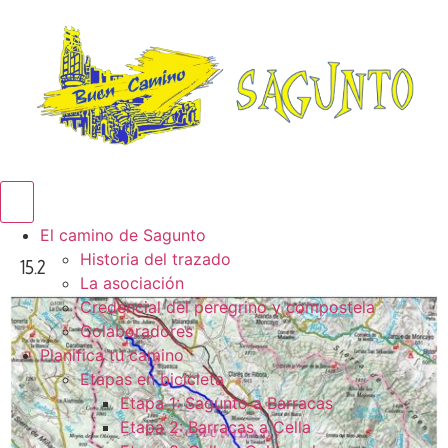
Menú conmutador hamburguesa
El camino de Sagunto
Historia del trazado
15.2
La asociación
Credencial del peregrino y compostela
Colaboradores
Planifica tu camino
Etapas en bicicleta
Etapa 1: Sagunto a Barracas
Etapa 2: Barracas a Cella