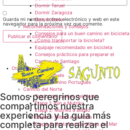
Dormir Teruel
Dormir Zaragoza
Guarda mi nombre, correo electrónico y web en este
Dormir Soria
navegador para la próxima vez que comente.
Recomendaciones y consejos
Consejos para un buen camino en bicicleta
¿Como transportar la bicicleta?
Equipaje recomendado en bicicleta
Consejos prácticos para preparar el
Camino de Santiago
Otros caminos
Camino Portugués
Tracks camino Portugués
Camino del Norte
Somos peregrinos que
Tracks del camino del Norte
Etapa 1: Irún a Mutriku
compartimos nuestra
Etapa 2: Mutriku a Bilbao
experiencia y la guía más
Etapa 3: Bilbao a Santoña
completa para realizar el
Etapa 4: Santoña a Santillana del Mar