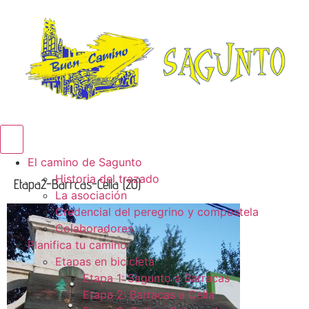
Menú conmutador hamburguesa
El camino de Sagunto
Historia del trazado
Etapa2-Barrcas-Cella (20)
La asociación
Credencial del peregrino y compostela
Colaboradores
Planifica tu camino
Etapas en bicicleta
Etapa 1: Sagunto a Barracas
Etapa 2: Barracas a Cella