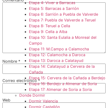
Etapa 4: Viver a Barracas
Etapa 5: Barracas a Sarrión
Etapa 6: Sarrión a Puebla de Valverde
Etapa 7: Puebla de Valverde a Teruel
Etapa 8: Teruel a Cella
Etapa 9: Cella a Alba
Etapa 10: Santa Eulalia a Monreal del
Campo​
Etapa 11: M.Campo a Calamocha​
Etapa 12: Calamocha a Daroca ​
Etapa 13: Daroca a Calatayud
Nombre
*
Etapa 14: Calatayud a Cervera de la
Cañada​
Etapa 15: Cervera de la Cañada a Berdejo
Correo electrónico
*
Etapa 16: Berdejo a Almenar de Soria
Etapa 17: Almenar de Soria a Soria ​
Donde Dormir
Web
Dormir Valencia
Dormir Castellón