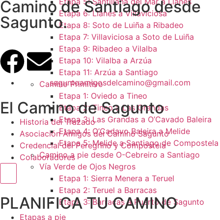
Etapa 5: Santillana del Mar a Llanes
Camino de Santiago desde
Etapa 6: Llanes a Villaviciosa
Sagunto.
Etapa 8: Soto de Luiña a Ribadeo
Etapa 7: Villaviciosa a Soto de Luiña
Etapa 9: Ribadeo a Vilalba
Etapa 10: Vilalba a Arzúa
Etapa 11: Arzúa a Santiago
saguntoamigosdelcamino@gmail.com
Camino Primitivo
Etapa 1: Oviedo a Tineo
El Camino de Sagunto
Etapa 2: Tineo a Las Grandas
Etapa 3: Las Grandas a O’Cavado Baleira
Historia del Trazado
Etapa 4: O’Cadavo Baleira a Melide
Asociación Amigos del Camino Sagunto
Etapa 5: Melide a Santiago de Compostela
Credencial del Peregrino y Compostela
Camino a pie desde O-Cebreiro a Santiago
Colaboradores
Vía Verde de Ojos Negros
Menú conmutador hamburguesa
Etapa 1: Sierra Menera a Teruel
Etapa 2: Teruel a Barracas
PLANIFICA TU CAMINO
Etapa 3: Barracas a Puerto de Sagunto
Etapas a pie