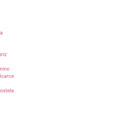
da
riz
mino
lcarce
ostela