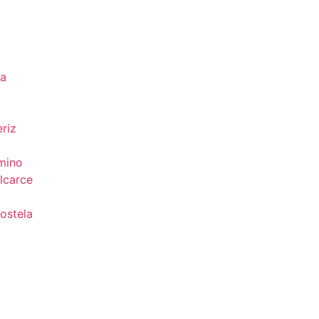
da
riz
mino
lcarce
ostela