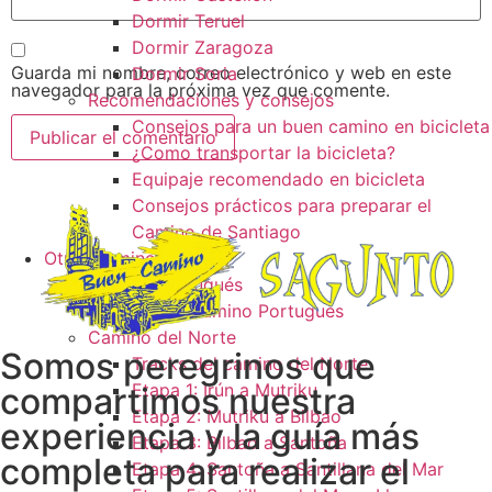
Dormir Teruel
Dormir Zaragoza
Guarda mi nombre, correo electrónico y web en este
Dormir Soria
navegador para la próxima vez que comente.
Recomendaciones y consejos
Consejos para un buen camino en bicicleta
¿Como transportar la bicicleta?
Equipaje recomendado en bicicleta
Consejos prácticos para preparar el
Camino de Santiago
Otros caminos
Camino Portugués
Tracks camino Portugués
Camino del Norte
Somos peregrinos que
Tracks del camino del Norte
Etapa 1: Irún a Mutriku
compartimos nuestra
Etapa 2: Mutriku a Bilbao
experiencia y la guía más
Etapa 3: Bilbao a Santoña
completa para realizar el
Etapa 4: Santoña a Santillana del Mar