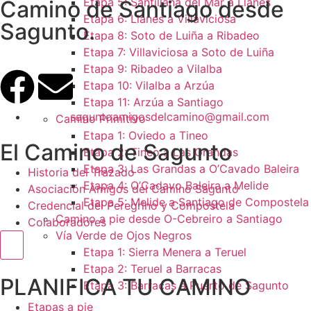
Etapa 5: Santillana del Mar a Llanes
Camino de Santiago desde
Etapa 6: Llanes a Villaviciosa
Sagunto.
Etapa 8: Soto de Luiña a Ribadeo
Etapa 7: Villaviciosa a Soto de Luiña
Etapa 9: Ribadeo a Vilalba
Etapa 10: Vilalba a Arzúa
Etapa 11: Arzúa a Santiago
saguntoamigosdelcamino@gmail.com
Camino Primitivo
Etapa 1: Oviedo a Tineo
El Camino de Sagunto
Etapa 2: Tineo a Las Grandas
Etapa 3: Las Grandas a O’Cavado Baleira
Historia del Trazado
Etapa 4: O’Cadavo Baleira a Melide
Asociación Amigos del Camino Sagunto
Etapa 5: Melide a Santiago de Compostela
Credencial del Peregrino y Compostela
Camino a pie desde O-Cebreiro a Santiago
Colaboradores
Vía Verde de Ojos Negros
Menú conmutador hamburguesa
Etapa 1: Sierra Menera a Teruel
Etapa 2: Teruel a Barracas
PLANIFICA TU CAMINO
Etapa 3: Barracas a Puerto de Sagunto
Etapas a pie