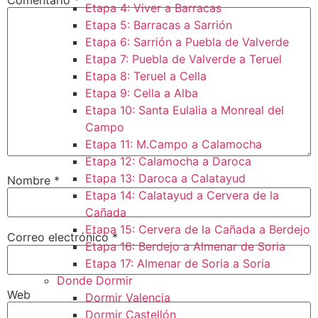
Etapa 4: Viver a Barracas
Etapa 5: Barracas a Sarrión
Etapa 6: Sarrión a Puebla de Valverde
Etapa 7: Puebla de Valverde a Teruel
Etapa 8: Teruel a Cella
Etapa 9: Cella a Alba
Etapa 10: Santa Eulalia a Monreal del
Campo​
Etapa 11: M.Campo a Calamocha​
Etapa 12: Calamocha a Daroca ​
Etapa 13: Daroca a Calatayud
Nombre
*
Etapa 14: Calatayud a Cervera de la
Cañada​
Etapa 15: Cervera de la Cañada a Berdejo
Correo electrónico
*
Etapa 16: Berdejo a Almenar de Soria
Etapa 17: Almenar de Soria a Soria ​
Donde Dormir
Web
Dormir Valencia
Dormir Castellón