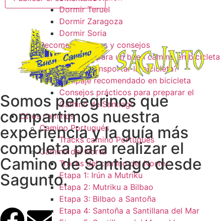
Dormir Teruel
Dormir Zaragoza
Dormir Soria
Recomendaciones y consejos
Consejos para un buen camino en bicicleta
¿Como transportar la bicicleta?
Equipaje recomendado en bicicleta
Consejos prácticos para preparar el
Somos peregrinos que
Camino de Santiago
compartimos nuestra
Otros caminos
experiencia y la guía más
Camino Portugués
Tracks camino Portugués
completa para realizar el
Camino del Norte
Camino de Santiago desde
Tracks del camino del Norte
Sagunto.
Etapa 1: Irún a Mutriku
Etapa 2: Mutriku a Bilbao
Etapa 3: Bilbao a Santoña
Etapa 4: Santoña a Santillana del Mar