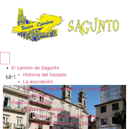
Menú conmutador hamburguesa
El camino de Sagunto
Historia del trazado
68-1
La asociación
Credencial del peregrino y compostela
Colaboradores
Planifica tu camino
Etapas en bicicleta
Etapa 1: Sagunto a Barracas
Etapa 2: Barracas a Cella