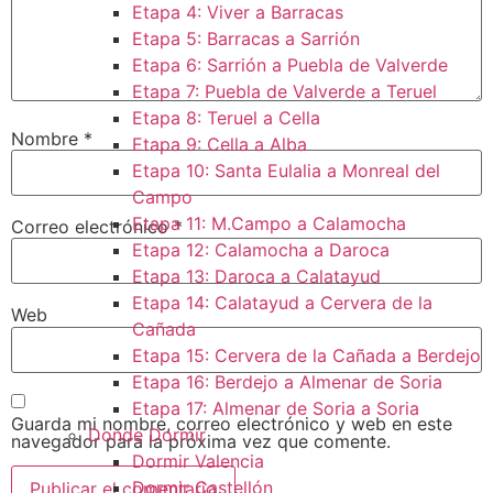
Etapa 4: Viver a Barracas
Etapa 5: Barracas a Sarrión
Etapa 6: Sarrión a Puebla de Valverde
Etapa 7: Puebla de Valverde a Teruel
Etapa 8: Teruel a Cella
Nombre
*
Etapa 9: Cella a Alba
Etapa 10: Santa Eulalia a Monreal del
Campo​
Etapa 11: M.Campo a Calamocha​
Correo electrónico
*
Etapa 12: Calamocha a Daroca ​
Etapa 13: Daroca a Calatayud
Etapa 14: Calatayud a Cervera de la
Web
Cañada​
Etapa 15: Cervera de la Cañada a Berdejo
Etapa 16: Berdejo a Almenar de Soria
Etapa 17: Almenar de Soria a Soria ​
Guarda mi nombre, correo electrónico y web en este
Donde Dormir
navegador para la próxima vez que comente.
Dormir Valencia
Dormir Castellón