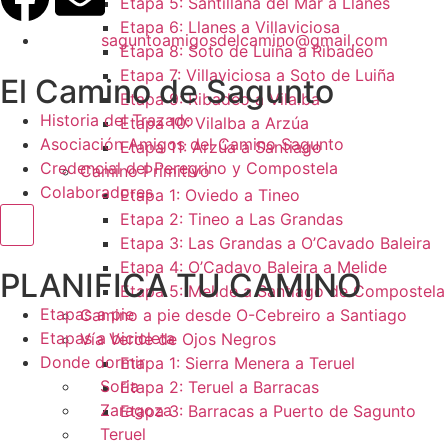
Etapa 5: Santillana del Mar a Llanes
Etapa 6: Llanes a Villaviciosa
saguntoamigosdelcamino@gmail.com
Etapa 8: Soto de Luiña a Ribadeo
Etapa 7: Villaviciosa a Soto de Luiña
El Camino de Sagunto
Etapa 9: Ribadeo a Vilalba
Historia del Trazado
Etapa 10: Vilalba a Arzúa
Asociación Amigos del Camino Sagunto
Etapa 11: Arzúa a Santiago
Credencial del Peregrino y Compostela
Camino Primitivo
Colaboradores
Etapa 1: Oviedo a Tineo
Etapa 2: Tineo a Las Grandas
Menú conmutador hamburguesa
Etapa 3: Las Grandas a O’Cavado Baleira
Etapa 4: O’Cadavo Baleira a Melide
PLANIFICA TU CAMINO
Etapa 5: Melide a Santiago de Compostela
Etapas a pie
Camino a pie desde O-Cebreiro a Santiago
Etapas a bicicleta
Vía Verde de Ojos Negros
Donde dormir
Etapa 1: Sierra Menera a Teruel
Soria
Etapa 2: Teruel a Barracas
Zaragoza
Etapa 3: Barracas a Puerto de Sagunto
Teruel