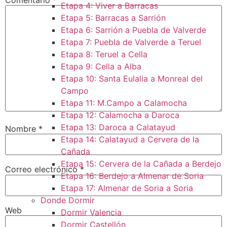
Etapa 4: Viver a Barracas
Etapa 5: Barracas a Sarrión
Etapa 6: Sarrión a Puebla de Valverde
Etapa 7: Puebla de Valverde a Teruel
Etapa 8: Teruel a Cella
Etapa 9: Cella a Alba
Etapa 10: Santa Eulalia a Monreal del
Campo​
Etapa 11: M.Campo a Calamocha​
Etapa 12: Calamocha a Daroca ​
Etapa 13: Daroca a Calatayud
Nombre
*
Etapa 14: Calatayud a Cervera de la
Cañada​
Etapa 15: Cervera de la Cañada a Berdejo
Correo electrónico
*
Etapa 16: Berdejo a Almenar de Soria
Etapa 17: Almenar de Soria a Soria ​
Donde Dormir
Web
Dormir Valencia
Dormir Castellón