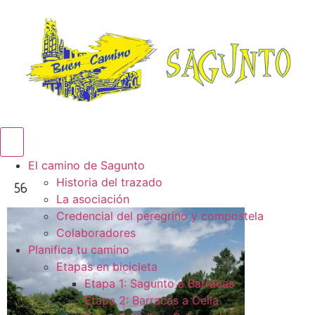
Menú conmutador hamburguesa
El camino de Sagunto
Historia del trazado
56
La asociación
Credencial del peregrino y compostela
Colaboradores
Planifica tu camino
Etapas en bicicleta
Etapa 1: Sagunto a Barracas
Etapa 2: Barracas a Cella