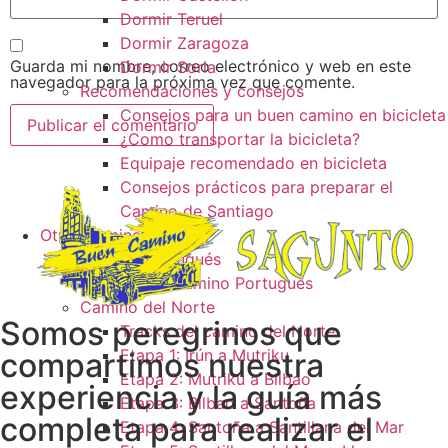
Dormir Teruel
Dormir Zaragoza
Guarda mi nombre, correo electrónico y web en este
Dormir Soria
navegador para la próxima vez que comente.
Recomendaciones y consejos
Consejos para un buen camino en bicicleta
¿Como transportar la bicicleta?
Equipaje recomendado en bicicleta
Consejos prácticos para preparar el
Camino de Santiago
Otros caminos
Camino Portugués
Tracks camino Portugués
Camino del Norte
Somos peregrinos que
Tracks del camino del Norte
Etapa 1: Irún a Mutriku
compartimos nuestra
Etapa 2: Mutriku a Bilbao
experiencia y la guía más
Etapa 3: Bilbao a Santoña
completa para realizar el
Etapa 4: Santoña a Santillana del Mar