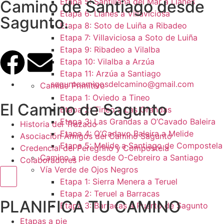
Etapa 5: Santillana del Mar a Llanes
Camino de Santiago desde
Etapa 6: Llanes a Villaviciosa
Sagunto.
Etapa 8: Soto de Luiña a Ribadeo
Etapa 7: Villaviciosa a Soto de Luiña
Etapa 9: Ribadeo a Vilalba
Etapa 10: Vilalba a Arzúa
Etapa 11: Arzúa a Santiago
saguntoamigosdelcamino@gmail.com
Camino Primitivo
Etapa 1: Oviedo a Tineo
El Camino de Sagunto
Etapa 2: Tineo a Las Grandas
Etapa 3: Las Grandas a O’Cavado Baleira
Historia del Trazado
Etapa 4: O’Cadavo Baleira a Melide
Asociación Amigos del Camino Sagunto
Etapa 5: Melide a Santiago de Compostela
Credencial del Peregrino y Compostela
Camino a pie desde O-Cebreiro a Santiago
Colaboradores
Vía Verde de Ojos Negros
Menú conmutador hamburguesa
Etapa 1: Sierra Menera a Teruel
Etapa 2: Teruel a Barracas
PLANIFICA TU CAMINO
Etapa 3: Barracas a Puerto de Sagunto
Etapas a pie