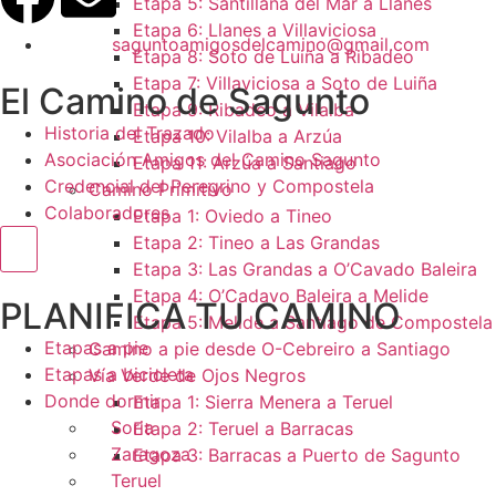
Etapa 5: Santillana del Mar a Llanes
Etapa 6: Llanes a Villaviciosa
saguntoamigosdelcamino@gmail.com
Etapa 8: Soto de Luiña a Ribadeo
Etapa 7: Villaviciosa a Soto de Luiña
El Camino de Sagunto
Etapa 9: Ribadeo a Vilalba
Historia del Trazado
Etapa 10: Vilalba a Arzúa
Asociación Amigos del Camino Sagunto
Etapa 11: Arzúa a Santiago
Credencial del Peregrino y Compostela
Camino Primitivo
Colaboradores
Etapa 1: Oviedo a Tineo
Etapa 2: Tineo a Las Grandas
Menú conmutador hamburguesa
Etapa 3: Las Grandas a O’Cavado Baleira
Etapa 4: O’Cadavo Baleira a Melide
PLANIFICA TU CAMINO
Etapa 5: Melide a Santiago de Compostela
Etapas a pie
Camino a pie desde O-Cebreiro a Santiago
Etapas a bicicleta
Vía Verde de Ojos Negros
Donde dormir
Etapa 1: Sierra Menera a Teruel
Soria
Etapa 2: Teruel a Barracas
Zaragoza
Etapa 3: Barracas a Puerto de Sagunto
Teruel