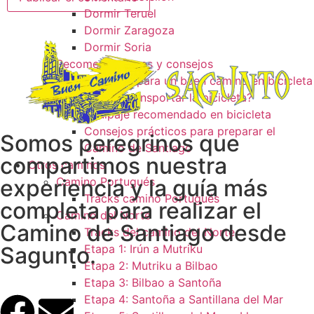
Dormir Teruel
Dormir Zaragoza
Dormir Soria
Recomendaciones y consejos
Consejos para un buen camino en bicicleta
¿Como transportar la bicicleta?
Equipaje recomendado en bicicleta
Consejos prácticos para preparar el
Somos peregrinos que
Camino de Santiago
compartimos nuestra
Otros caminos
experiencia y la guía más
Camino Portugués
Tracks camino Portugués
completa para realizar el
Camino del Norte
Camino de Santiago desde
Tracks del camino del Norte
Sagunto.
Etapa 1: Irún a Mutriku
Etapa 2: Mutriku a Bilbao
Etapa 3: Bilbao a Santoña
Etapa 4: Santoña a Santillana del Mar