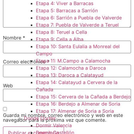
Etapa 4: Viver a Barracas
Etapa 5: Barracas a Sarrión
Etapa 6: Sarrión a Puebla de Valverde
Etapa 7: Puebla de Valverde a Teruel
Etapa 8: Teruel a Cella
Nombre
*
Etapa 9: Cella a Alba
Etapa 10: Santa Eulalia a Monreal del
Campo​
Etapa 11: M.Campo a Calamocha​
Correo electrónico
*
Etapa 12: Calamocha a Daroca ​
Etapa 13: Daroca a Calatayud
Etapa 14: Calatayud a Cervera de la
Web
Cañada​
Etapa 15: Cervera de la Cañada a Berdejo
Etapa 16: Berdejo a Almenar de Soria
Etapa 17: Almenar de Soria a Soria ​
Guarda mi nombre, correo electrónico y web en este
Donde Dormir
navegador para la próxima vez que comente.
Dormir Valencia
Dormir Castellón