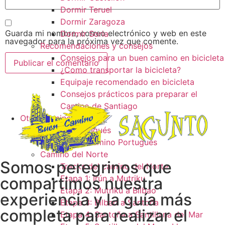
Dormir Teruel
Dormir Zaragoza
Guarda mi nombre, correo electrónico y web en este
Dormir Soria
navegador para la próxima vez que comente.
Recomendaciones y consejos
Consejos para un buen camino en bicicleta
¿Como transportar la bicicleta?
Equipaje recomendado en bicicleta
Consejos prácticos para preparar el
Camino de Santiago
Otros caminos
Camino Portugués
Tracks camino Portugués
Camino del Norte
Somos peregrinos que
Tracks del camino del Norte
Etapa 1: Irún a Mutriku
compartimos nuestra
Etapa 2: Mutriku a Bilbao
experiencia y la guía más
Etapa 3: Bilbao a Santoña
completa para realizar el
Etapa 4: Santoña a Santillana del Mar