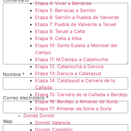
Etapa 4: Viver a Barracas
Etapa 5: Barracas a Sarrión
Etapa 6: Sarrión a Puebla de Valverde
Etapa 7: Puebla de Valverde a Teruel
Etapa 8: Teruel a Cella
Etapa 9: Cella a Alba
Etapa 10: Santa Eulalia a Monreal del
Campo​
Etapa 11: M.Campo a Calamocha​
Etapa 12: Calamocha a Daroca ​
Etapa 13: Daroca a Calatayud
Nombre
*
Etapa 14: Calatayud a Cervera de la
Cañada​
Etapa 15: Cervera de la Cañada a Berdejo
Correo electrónico
*
Etapa 16: Berdejo a Almenar de Soria
Etapa 17: Almenar de Soria a Soria ​
Donde Dormir
Web
Dormir Valencia
Dormir Castellón