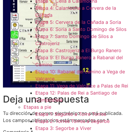
Etapa 3: Cella a Calamocha
Etapa 4: Calamocha a Cervera de la
Cañada
Etapa 5: Cervera de la Cañada a Soria
Etapa 6: Soria a Santo Domingo de Silos
Etapa 7: Santo Domingo de Silos a
Castrojeriz
Etapa 8: Castrojeriz a El Burgo Ranero
Etapa 9: El Burgo Ranero a Rabanal del
Camino
Etapa 10: Rabanal del camino a Vega de
Valcarce
Etapa 11: Vega de Valcarce a Palas de Rei
Etapa 12: Palas de Rei a Santiago de
Deja una respuesta
Compostela
Etapas a pie
Tu dirección de correo electrónico no será publicada.
Etapa 1: Sagunto a Torre Torres
Los campos obligatorios están marcados con
*
Etapa 2: Torres Torres a Segorbe
Etapa 3: Segorbe a Viver
Comentario
*