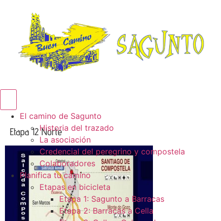
Menú conmutador hamburguesa
El camino de Sagunto
Historia del trazado
Etapa 12 Norte
La asociación
Credencial del peregrino y compostela
Colaboradores
Planifica tu camino
Etapas en bicicleta
Etapa 1: Sagunto a Barracas
Etapa 2: Barracas a Cella