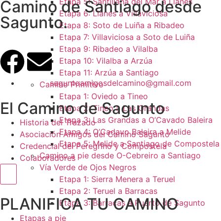
Etapa 5: Santillana del Mar a Llanes
Camino de Santiago desde
Etapa 6: Llanes a Villaviciosa
Sagunto.
Etapa 8: Soto de Luiña a Ribadeo
Etapa 7: Villaviciosa a Soto de Luiña
Etapa 9: Ribadeo a Vilalba
Etapa 10: Vilalba a Arzúa
Etapa 11: Arzúa a Santiago
saguntoamigosdelcamino@gmail.com
Camino Primitivo
Etapa 1: Oviedo a Tineo
El Camino de Sagunto
Etapa 2: Tineo a Las Grandas
Etapa 3: Las Grandas a O’Cavado Baleira
Historia del Trazado
Etapa 4: O’Cadavo Baleira a Melide
Asociación Amigos del Camino Sagunto
Etapa 5: Melide a Santiago de Compostela
Credencial del Peregrino y Compostela
Camino a pie desde O-Cebreiro a Santiago
Colaboradores
Vía Verde de Ojos Negros
Menú conmutador hamburguesa
Etapa 1: Sierra Menera a Teruel
Etapa 2: Teruel a Barracas
PLANIFICA TU CAMINO
Etapa 3: Barracas a Puerto de Sagunto
Etapas a pie