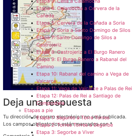
Etapa 3: Cella a Calamocha
Etapa 4: Calamocha a Cervera de la
Cañada
Etapa 5: Cervera de la Cañada a Soria
Etapa 6: Soria a Santo Domingo de Silos
Etapa 7: Santo Domingo de Silos a
Castrojeriz
Etapa 8: Castrojeriz a El Burgo Ranero
Etapa 9: El Burgo Ranero a Rabanal del
Camino
Etapa 10: Rabanal del camino a Vega de
Valcarce
Etapa 11: Vega de Valcarce a Palas de Rei
Etapa 12: Palas de Rei a Santiago de
Deja una respuesta
Compostela
Etapas a pie
Tu dirección de correo electrónico no será publicada.
Etapa 1: Sagunto a Torre Torres
Los campos obligatorios están marcados con
*
Etapa 2: Torres Torres a Segorbe
Etapa 3: Segorbe a Viver
Comentario
*