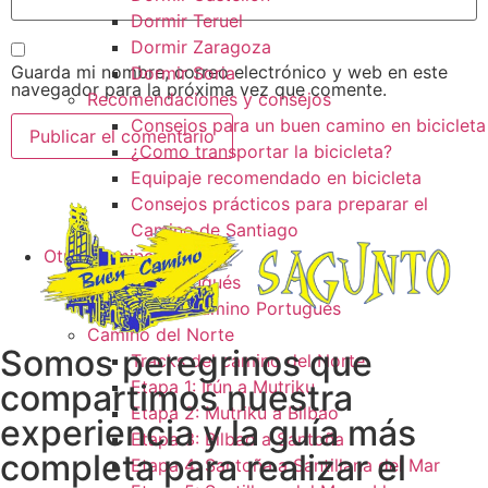
Dormir Teruel
Dormir Zaragoza
Guarda mi nombre, correo electrónico y web en este
Dormir Soria
navegador para la próxima vez que comente.
Recomendaciones y consejos
Consejos para un buen camino en bicicleta
¿Como transportar la bicicleta?
Equipaje recomendado en bicicleta
Consejos prácticos para preparar el
Camino de Santiago
Otros caminos
Camino Portugués
Tracks camino Portugués
Camino del Norte
Somos peregrinos que
Tracks del camino del Norte
Etapa 1: Irún a Mutriku
compartimos nuestra
Etapa 2: Mutriku a Bilbao
experiencia y la guía más
Etapa 3: Bilbao a Santoña
completa para realizar el
Etapa 4: Santoña a Santillana del Mar