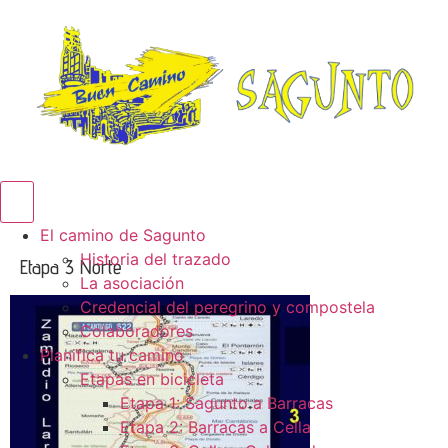
Menú conmutador hamburguesa
El camino de Sagunto
Historia del trazado
Etapa 3 Norte
La asociación
Credencial del peregrino y compostela
Colaboradores
Planifica tu camino
Etapas en bicicleta
Etapa 1: Sagunto a Barracas
Etapa 2: Barracas a Cella