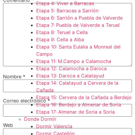
Etapa 4: Viver a Barracas
Etapa 5: Barracas a Sarrión
Etapa 6: Sarrión a Puebla de Valverde
Etapa 7: Puebla de Valverde a Teruel
Etapa 8: Teruel a Cella
Etapa 9: Cella a Alba
Etapa 10: Santa Eulalia a Monreal del
Campo​
Etapa 11: M.Campo a Calamocha​
Etapa 12: Calamocha a Daroca ​
Etapa 13: Daroca a Calatayud
Nombre
*
Etapa 14: Calatayud a Cervera de la
Cañada​
Etapa 15: Cervera de la Cañada a Berdejo
Correo electrónico
*
Etapa 16: Berdejo a Almenar de Soria
Etapa 17: Almenar de Soria a Soria ​
Donde Dormir
Web
Dormir Valencia
Dormir Castellón