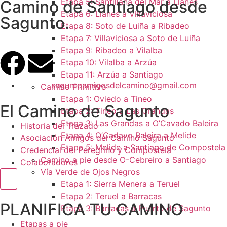
Etapa 5: Santillana del Mar a Llanes
Camino de Santiago desde
Etapa 6: Llanes a Villaviciosa
Sagunto.
Etapa 8: Soto de Luiña a Ribadeo
Etapa 7: Villaviciosa a Soto de Luiña
Etapa 9: Ribadeo a Vilalba
Etapa 10: Vilalba a Arzúa
Etapa 11: Arzúa a Santiago
saguntoamigosdelcamino@gmail.com
Camino Primitivo
Etapa 1: Oviedo a Tineo
El Camino de Sagunto
Etapa 2: Tineo a Las Grandas
Etapa 3: Las Grandas a O’Cavado Baleira
Historia del Trazado
Etapa 4: O’Cadavo Baleira a Melide
Asociación Amigos del Camino Sagunto
Etapa 5: Melide a Santiago de Compostela
Credencial del Peregrino y Compostela
Camino a pie desde O-Cebreiro a Santiago
Colaboradores
Vía Verde de Ojos Negros
Menú conmutador hamburguesa
Etapa 1: Sierra Menera a Teruel
Etapa 2: Teruel a Barracas
PLANIFICA TU CAMINO
Etapa 3: Barracas a Puerto de Sagunto
Etapas a pie