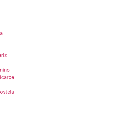
da
riz
mino
lcarce
ostela