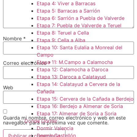
Etapa 4: Viver a Barracas
Etapa 5: Barracas a Sarrión
Etapa 6: Sarrión a Puebla de Valverde
Etapa 7: Puebla de Valverde a Teruel
Etapa 8: Teruel a Cella
Nombre
*
Etapa 9: Cella a Alba
Etapa 10: Santa Eulalia a Monreal del
Campo​
Etapa 11: M.Campo a Calamocha​
Correo electrónico
*
Etapa 12: Calamocha a Daroca ​
Etapa 13: Daroca a Calatayud
Etapa 14: Calatayud a Cervera de la
Web
Cañada​
Etapa 15: Cervera de la Cañada a Berdejo
Etapa 16: Berdejo a Almenar de Soria
Etapa 17: Almenar de Soria a Soria ​
Guarda mi nombre, correo electrónico y web en este
Donde Dormir
navegador para la próxima vez que comente.
Dormir Valencia
Dormir Castellón