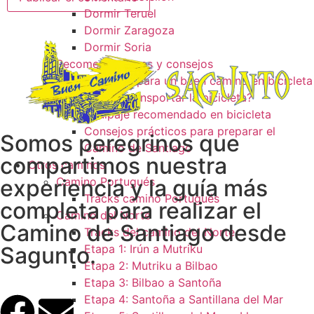
Dormir Teruel
Dormir Zaragoza
Dormir Soria
Recomendaciones y consejos
Consejos para un buen camino en bicicleta
¿Como transportar la bicicleta?
Equipaje recomendado en bicicleta
Consejos prácticos para preparar el
Somos peregrinos que
Camino de Santiago
compartimos nuestra
Otros caminos
experiencia y la guía más
Camino Portugués
Tracks camino Portugués
completa para realizar el
Camino del Norte
Camino de Santiago desde
Tracks del camino del Norte
Sagunto.
Etapa 1: Irún a Mutriku
Etapa 2: Mutriku a Bilbao
Etapa 3: Bilbao a Santoña
Etapa 4: Santoña a Santillana del Mar