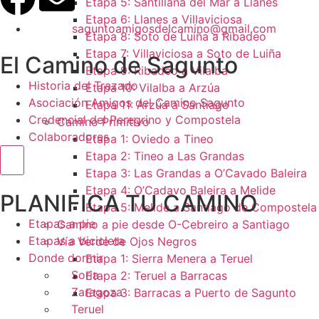
Etapa 5: Santillana del Mar a Llanes
Etapa 6: Llanes a Villaviciosa
saguntoamigosdelcamino@gmail.com
Etapa 8: Soto de Luiña a Ribadeo
Etapa 7: Villaviciosa a Soto de Luiña
El Camino de Sagunto
Etapa 9: Ribadeo a Vilalba
Historia del Trazado
Etapa 10: Vilalba a Arzúa
Asociación Amigos del Camino Sagunto
Etapa 11: Arzúa a Santiago
Credencial del Peregrino y Compostela
Camino Primitivo
Colaboradores
Etapa 1: Oviedo a Tineo
Etapa 2: Tineo a Las Grandas
Menú conmutador hamburguesa
Etapa 3: Las Grandas a O’Cavado Baleira
Etapa 4: O’Cadavo Baleira a Melide
PLANIFICA TU CAMINO
Etapa 5: Melide a Santiago de Compostela
Etapas a pie
Camino a pie desde O-Cebreiro a Santiago
Etapas a bicicleta
Vía Verde de Ojos Negros
Donde dormir
Etapa 1: Sierra Menera a Teruel
Soria
Etapa 2: Teruel a Barracas
Zaragoza
Etapa 3: Barracas a Puerto de Sagunto
Teruel