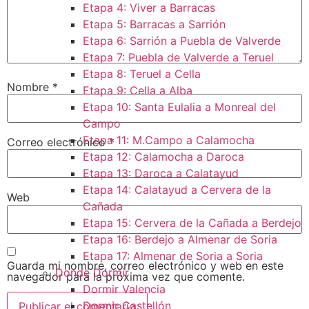
Etapa 4: Viver a Barracas
Etapa 5: Barracas a Sarrión
Etapa 6: Sarrión a Puebla de Valverde
Etapa 7: Puebla de Valverde a Teruel
Etapa 8: Teruel a Cella
Nombre
*
Etapa 9: Cella a Alba
Etapa 10: Santa Eulalia a Monreal del
Campo​
Etapa 11: M.Campo a Calamocha​
Correo electrónico
*
Etapa 12: Calamocha a Daroca ​
Etapa 13: Daroca a Calatayud
Etapa 14: Calatayud a Cervera de la
Web
Cañada​
Etapa 15: Cervera de la Cañada a Berdejo
Etapa 16: Berdejo a Almenar de Soria
Etapa 17: Almenar de Soria a Soria ​
Guarda mi nombre, correo electrónico y web en este
Donde Dormir
navegador para la próxima vez que comente.
Dormir Valencia
Dormir Castellón