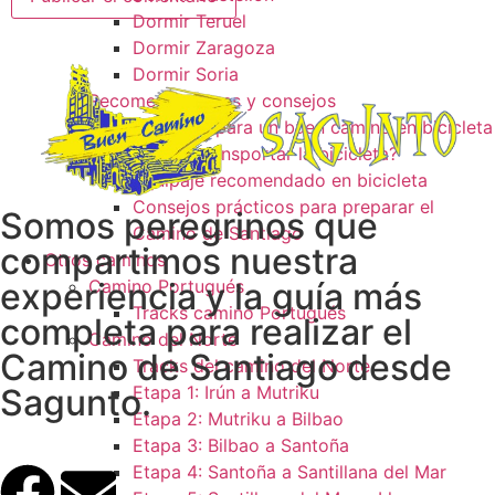
Dormir Teruel
Dormir Zaragoza
Dormir Soria
Recomendaciones y consejos
Consejos para un buen camino en bicicleta
¿Como transportar la bicicleta?
Equipaje recomendado en bicicleta
Consejos prácticos para preparar el
Somos peregrinos que
Camino de Santiago
compartimos nuestra
Otros caminos
experiencia y la guía más
Camino Portugués
Tracks camino Portugués
completa para realizar el
Camino del Norte
Camino de Santiago desde
Tracks del camino del Norte
Sagunto.
Etapa 1: Irún a Mutriku
Etapa 2: Mutriku a Bilbao
Etapa 3: Bilbao a Santoña
Etapa 4: Santoña a Santillana del Mar