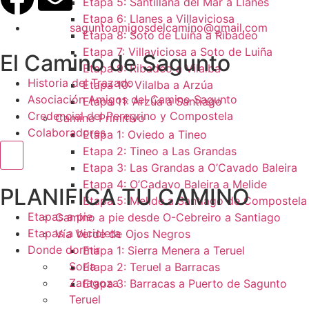
Etapa 5: Santillana del Mar a Llanes
Etapa 6: Llanes a Villaviciosa
saguntoamigosdelcamino@gmail.com
Etapa 8: Soto de Luiña a Ribadeo
Etapa 7: Villaviciosa a Soto de Luiña
El Camino de Sagunto
Etapa 9: Ribadeo a Vilalba
Historia del Trazado
Etapa 10: Vilalba a Arzúa
Asociación Amigos del Camino Sagunto
Etapa 11: Arzúa a Santiago
Credencial del Peregrino y Compostela
Camino Primitivo
Colaboradores
Etapa 1: Oviedo a Tineo
Etapa 2: Tineo a Las Grandas
Menú conmutador hamburguesa
Etapa 3: Las Grandas a O’Cavado Baleira
Etapa 4: O’Cadavo Baleira a Melide
PLANIFICA TU CAMINO
Etapa 5: Melide a Santiago de Compostela
Etapas a pie
Camino a pie desde O-Cebreiro a Santiago
Etapas a bicicleta
Vía Verde de Ojos Negros
Donde dormir
Etapa 1: Sierra Menera a Teruel
Soria
Etapa 2: Teruel a Barracas
Zaragoza
Etapa 3: Barracas a Puerto de Sagunto
Teruel