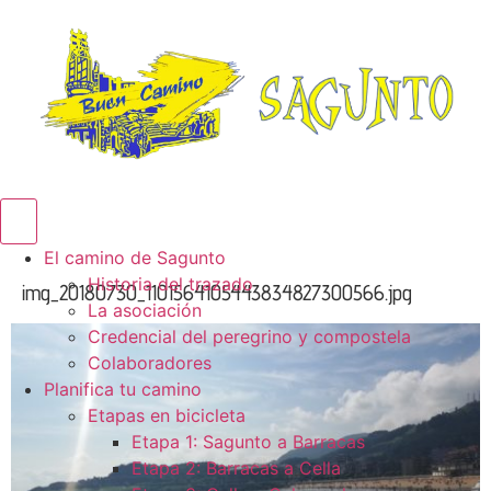
Menú conmutador hamburguesa
El camino de Sagunto
Historia del trazado
img_20180730_1101564105443834827300566.jpg
La asociación
Credencial del peregrino y compostela
Colaboradores
Planifica tu camino
Etapas en bicicleta
Etapa 1: Sagunto a Barracas
Etapa 2: Barracas a Cella