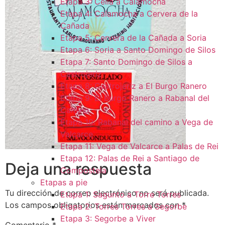
Etapa 3: Cella a Calamocha
Etapa 4: Calamocha a Cervera de la
Cañada
Etapa 5: Cervera de la Cañada a Soria
Etapa 6: Soria a Santo Domingo de Silos
Etapa 7: Santo Domingo de Silos a
Castrojeriz
Etapa 8: Castrojeriz a El Burgo Ranero
Etapa 9: El Burgo Ranero a Rabanal del
Camino
Etapa 10: Rabanal del camino a Vega de
Valcarce
Etapa 11: Vega de Valcarce a Palas de Rei
Etapa 12: Palas de Rei a Santiago de
Deja una respuesta
Compostela
Etapas a pie
Tu dirección de correo electrónico no será publicada.
Etapa 1: Sagunto a Torre Torres
Los campos obligatorios están marcados con
*
Etapa 2: Torres Torres a Segorbe
Etapa 3: Segorbe a Viver
Comentario
*