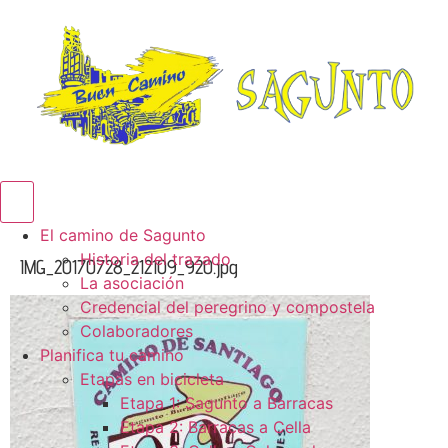
Menú conmutador hamburguesa
El camino de Sagunto
Historia del trazado
IMG_20170728_212109_920.jpg
La asociación
Credencial del peregrino y compostela
Colaboradores
Planifica tu camino
Etapas en bicicleta
Etapa 1: Sagunto a Barracas
Etapa 2: Barracas a Cella