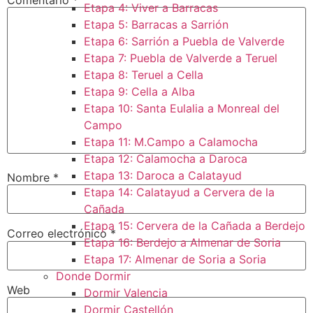
Etapa 4: Viver a Barracas
Etapa 5: Barracas a Sarrión
Etapa 6: Sarrión a Puebla de Valverde
Etapa 7: Puebla de Valverde a Teruel
Etapa 8: Teruel a Cella
Etapa 9: Cella a Alba
Etapa 10: Santa Eulalia a Monreal del
Campo​
Etapa 11: M.Campo a Calamocha​
Etapa 12: Calamocha a Daroca ​
Etapa 13: Daroca a Calatayud
Nombre
*
Etapa 14: Calatayud a Cervera de la
Cañada​
Etapa 15: Cervera de la Cañada a Berdejo
Correo electrónico
*
Etapa 16: Berdejo a Almenar de Soria
Etapa 17: Almenar de Soria a Soria ​
Donde Dormir
Web
Dormir Valencia
Dormir Castellón