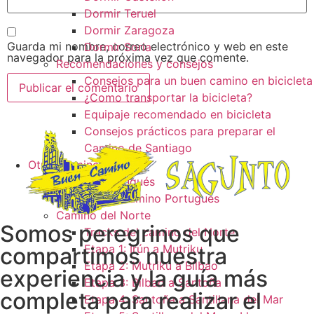
Dormir Teruel
Dormir Zaragoza
Guarda mi nombre, correo electrónico y web en este
Dormir Soria
navegador para la próxima vez que comente.
Recomendaciones y consejos
Consejos para un buen camino en bicicleta
¿Como transportar la bicicleta?
Equipaje recomendado en bicicleta
Consejos prácticos para preparar el
Camino de Santiago
Otros caminos
Camino Portugués
Tracks camino Portugués
Camino del Norte
Somos peregrinos que
Tracks del camino del Norte
Etapa 1: Irún a Mutriku
compartimos nuestra
Etapa 2: Mutriku a Bilbao
experiencia y la guía más
Etapa 3: Bilbao a Santoña
completa para realizar el
Etapa 4: Santoña a Santillana del Mar