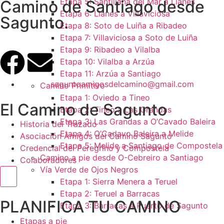
Etapa 5: Santillana del Mar a Llanes
Camino de Santiago desde
Etapa 6: Llanes a Villaviciosa
Sagunto.
Etapa 8: Soto de Luiña a Ribadeo
Etapa 7: Villaviciosa a Soto de Luiña
Etapa 9: Ribadeo a Vilalba
Etapa 10: Vilalba a Arzúa
Etapa 11: Arzúa a Santiago
saguntoamigosdelcamino@gmail.com
Camino Primitivo
Etapa 1: Oviedo a Tineo
El Camino de Sagunto
Etapa 2: Tineo a Las Grandas
Etapa 3: Las Grandas a O’Cavado Baleira
Historia del Trazado
Etapa 4: O’Cadavo Baleira a Melide
Asociación Amigos del Camino Sagunto
Etapa 5: Melide a Santiago de Compostela
Credencial del Peregrino y Compostela
Camino a pie desde O-Cebreiro a Santiago
Colaboradores
Vía Verde de Ojos Negros
Menú conmutador hamburguesa
Etapa 1: Sierra Menera a Teruel
Etapa 2: Teruel a Barracas
PLANIFICA TU CAMINO
Etapa 3: Barracas a Puerto de Sagunto
Etapas a pie