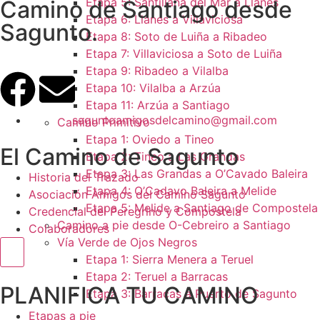
Etapa 5: Santillana del Mar a Llanes
Camino de Santiago desde
Etapa 6: Llanes a Villaviciosa
Sagunto.
Etapa 8: Soto de Luiña a Ribadeo
Etapa 7: Villaviciosa a Soto de Luiña
Etapa 9: Ribadeo a Vilalba
Etapa 10: Vilalba a Arzúa
Etapa 11: Arzúa a Santiago
saguntoamigosdelcamino@gmail.com
Camino Primitivo
Etapa 1: Oviedo a Tineo
El Camino de Sagunto
Etapa 2: Tineo a Las Grandas
Etapa 3: Las Grandas a O’Cavado Baleira
Historia del Trazado
Etapa 4: O’Cadavo Baleira a Melide
Asociación Amigos del Camino Sagunto
Etapa 5: Melide a Santiago de Compostela
Credencial del Peregrino y Compostela
Camino a pie desde O-Cebreiro a Santiago
Colaboradores
Vía Verde de Ojos Negros
Menú conmutador hamburguesa
Etapa 1: Sierra Menera a Teruel
Etapa 2: Teruel a Barracas
PLANIFICA TU CAMINO
Etapa 3: Barracas a Puerto de Sagunto
Etapas a pie