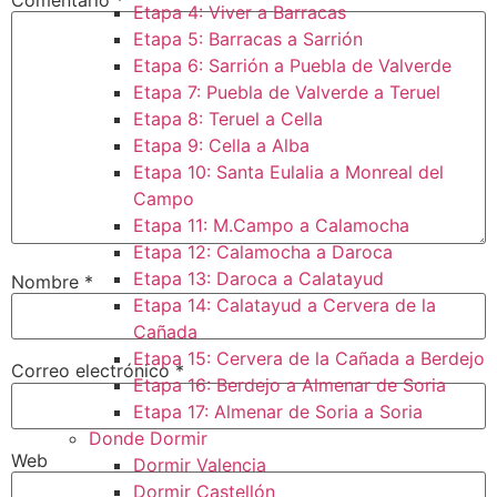
Etapa 4: Viver a Barracas
Etapa 5: Barracas a Sarrión
Etapa 6: Sarrión a Puebla de Valverde
Etapa 7: Puebla de Valverde a Teruel
Etapa 8: Teruel a Cella
Etapa 9: Cella a Alba
Etapa 10: Santa Eulalia a Monreal del
Campo​
Etapa 11: M.Campo a Calamocha​
Etapa 12: Calamocha a Daroca ​
Etapa 13: Daroca a Calatayud
Nombre
*
Etapa 14: Calatayud a Cervera de la
Cañada​
Etapa 15: Cervera de la Cañada a Berdejo
Correo electrónico
*
Etapa 16: Berdejo a Almenar de Soria
Etapa 17: Almenar de Soria a Soria ​
Donde Dormir
Web
Dormir Valencia
Dormir Castellón