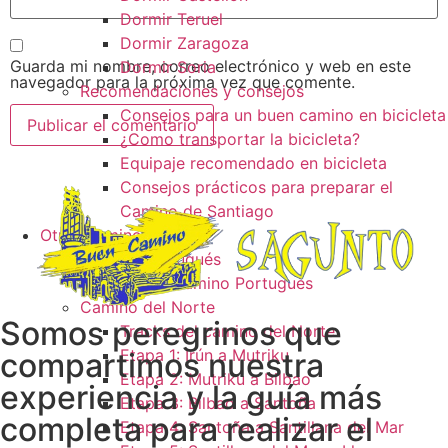
Dormir Teruel
Dormir Zaragoza
Guarda mi nombre, correo electrónico y web en este
Dormir Soria
navegador para la próxima vez que comente.
Recomendaciones y consejos
Consejos para un buen camino en bicicleta
¿Como transportar la bicicleta?
Equipaje recomendado en bicicleta
Consejos prácticos para preparar el
Camino de Santiago
Otros caminos
Camino Portugués
Tracks camino Portugués
Camino del Norte
Somos peregrinos que
Tracks del camino del Norte
Etapa 1: Irún a Mutriku
compartimos nuestra
Etapa 2: Mutriku a Bilbao
experiencia y la guía más
Etapa 3: Bilbao a Santoña
completa para realizar el
Etapa 4: Santoña a Santillana del Mar