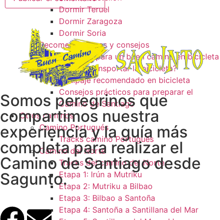
Dormir Teruel
Dormir Zaragoza
Dormir Soria
Recomendaciones y consejos
Consejos para un buen camino en bicicleta
¿Como transportar la bicicleta?
Equipaje recomendado en bicicleta
Consejos prácticos para preparar el
Somos peregrinos que
Camino de Santiago
compartimos nuestra
Otros caminos
experiencia y la guía más
Camino Portugués
Tracks camino Portugués
completa para realizar el
Camino del Norte
Camino de Santiago desde
Tracks del camino del Norte
Sagunto.
Etapa 1: Irún a Mutriku
Etapa 2: Mutriku a Bilbao
Etapa 3: Bilbao a Santoña
Etapa 4: Santoña a Santillana del Mar