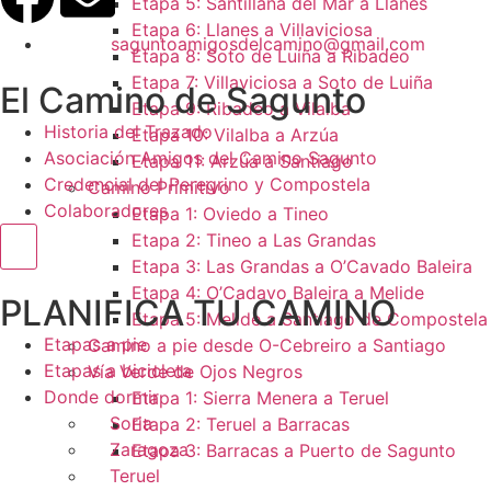
Etapa 5: Santillana del Mar a Llanes
Etapa 6: Llanes a Villaviciosa
saguntoamigosdelcamino@gmail.com
Etapa 8: Soto de Luiña a Ribadeo
Etapa 7: Villaviciosa a Soto de Luiña
El Camino de Sagunto
Etapa 9: Ribadeo a Vilalba
Historia del Trazado
Etapa 10: Vilalba a Arzúa
Asociación Amigos del Camino Sagunto
Etapa 11: Arzúa a Santiago
Credencial del Peregrino y Compostela
Camino Primitivo
Colaboradores
Etapa 1: Oviedo a Tineo
Etapa 2: Tineo a Las Grandas
Menú conmutador hamburguesa
Etapa 3: Las Grandas a O’Cavado Baleira
Etapa 4: O’Cadavo Baleira a Melide
PLANIFICA TU CAMINO
Etapa 5: Melide a Santiago de Compostela
Etapas a pie
Camino a pie desde O-Cebreiro a Santiago
Etapas a bicicleta
Vía Verde de Ojos Negros
Donde dormir
Etapa 1: Sierra Menera a Teruel
Soria
Etapa 2: Teruel a Barracas
Zaragoza
Etapa 3: Barracas a Puerto de Sagunto
Teruel