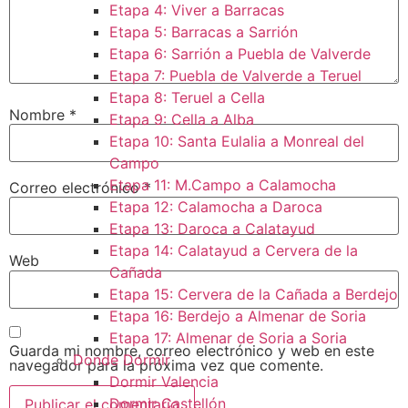
Etapa 4: Viver a Barracas
Etapa 5: Barracas a Sarrión
Etapa 6: Sarrión a Puebla de Valverde
Etapa 7: Puebla de Valverde a Teruel
Etapa 8: Teruel a Cella
Nombre
*
Etapa 9: Cella a Alba
Etapa 10: Santa Eulalia a Monreal del
Campo​
Etapa 11: M.Campo a Calamocha​
Correo electrónico
*
Etapa 12: Calamocha a Daroca ​
Etapa 13: Daroca a Calatayud
Etapa 14: Calatayud a Cervera de la
Web
Cañada​
Etapa 15: Cervera de la Cañada a Berdejo
Etapa 16: Berdejo a Almenar de Soria
Etapa 17: Almenar de Soria a Soria ​
Guarda mi nombre, correo electrónico y web en este
Donde Dormir
navegador para la próxima vez que comente.
Dormir Valencia
Dormir Castellón