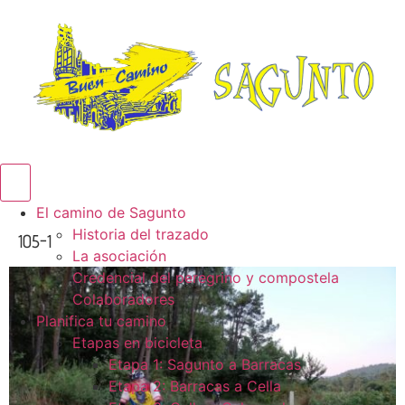
Menú conmutador hamburguesa
El camino de Sagunto
Historia del trazado
105-1
La asociación
Credencial del peregrino y compostela
Colaboradores
Planifica tu camino
Etapas en bicicleta
Etapa 1: Sagunto a Barracas
Etapa 2: Barracas a Cella