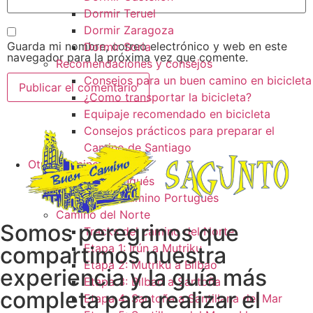
Dormir Teruel
Dormir Zaragoza
Guarda mi nombre, correo electrónico y web en este
Dormir Soria
navegador para la próxima vez que comente.
Recomendaciones y consejos
Consejos para un buen camino en bicicleta
¿Como transportar la bicicleta?
Equipaje recomendado en bicicleta
Consejos prácticos para preparar el
Camino de Santiago
Otros caminos
Camino Portugués
Tracks camino Portugués
Camino del Norte
Somos peregrinos que
Tracks del camino del Norte
Etapa 1: Irún a Mutriku
compartimos nuestra
Etapa 2: Mutriku a Bilbao
experiencia y la guía más
Etapa 3: Bilbao a Santoña
completa para realizar el
Etapa 4: Santoña a Santillana del Mar