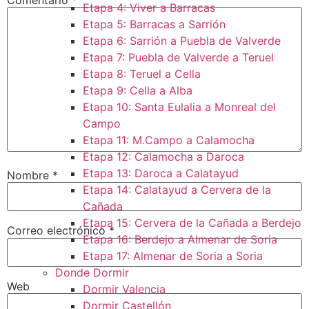
Etapa 4: Viver a Barracas
Etapa 5: Barracas a Sarrión
Etapa 6: Sarrión a Puebla de Valverde
Etapa 7: Puebla de Valverde a Teruel
Etapa 8: Teruel a Cella
Etapa 9: Cella a Alba
Etapa 10: Santa Eulalia a Monreal del
Campo​
Etapa 11: M.Campo a Calamocha​
Etapa 12: Calamocha a Daroca ​
Etapa 13: Daroca a Calatayud
Nombre
*
Etapa 14: Calatayud a Cervera de la
Cañada​
Etapa 15: Cervera de la Cañada a Berdejo
Correo electrónico
*
Etapa 16: Berdejo a Almenar de Soria
Etapa 17: Almenar de Soria a Soria ​
Donde Dormir
Web
Dormir Valencia
Dormir Castellón