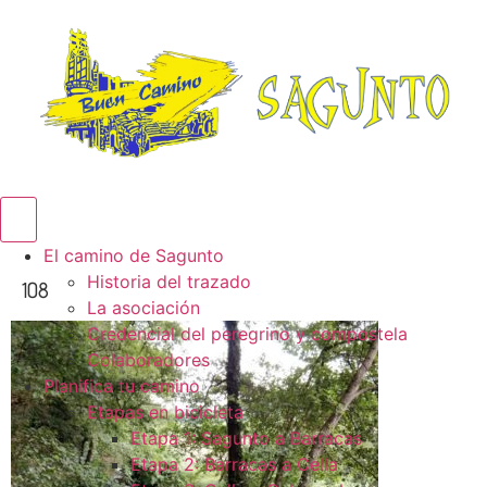
Menú conmutador hamburguesa
El camino de Sagunto
Historia del trazado
108
La asociación
Credencial del peregrino y compostela
Colaboradores
Planifica tu camino
Etapas en bicicleta
Etapa 1: Sagunto a Barracas
Etapa 2: Barracas a Cella