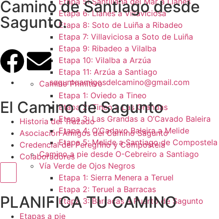
Etapa 5: Santillana del Mar a Llanes
Camino de Santiago desde
Etapa 6: Llanes a Villaviciosa
Sagunto.
Etapa 8: Soto de Luiña a Ribadeo
Etapa 7: Villaviciosa a Soto de Luiña
Etapa 9: Ribadeo a Vilalba
Etapa 10: Vilalba a Arzúa
Etapa 11: Arzúa a Santiago
saguntoamigosdelcamino@gmail.com
Camino Primitivo
Etapa 1: Oviedo a Tineo
El Camino de Sagunto
Etapa 2: Tineo a Las Grandas
Etapa 3: Las Grandas a O’Cavado Baleira
Historia del Trazado
Etapa 4: O’Cadavo Baleira a Melide
Asociación Amigos del Camino Sagunto
Etapa 5: Melide a Santiago de Compostela
Credencial del Peregrino y Compostela
Camino a pie desde O-Cebreiro a Santiago
Colaboradores
Vía Verde de Ojos Negros
Menú conmutador hamburguesa
Etapa 1: Sierra Menera a Teruel
Etapa 2: Teruel a Barracas
PLANIFICA TU CAMINO
Etapa 3: Barracas a Puerto de Sagunto
Etapas a pie