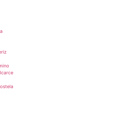
da
riz
mino
lcarce
ostela