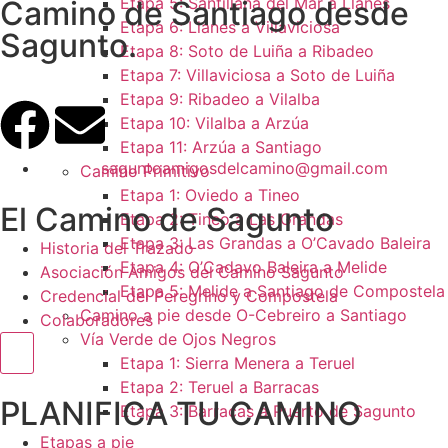
Etapa 5: Santillana del Mar a Llanes
Camino de Santiago desde
Etapa 6: Llanes a Villaviciosa
Sagunto.
Etapa 8: Soto de Luiña a Ribadeo
Etapa 7: Villaviciosa a Soto de Luiña
Etapa 9: Ribadeo a Vilalba
Etapa 10: Vilalba a Arzúa
Etapa 11: Arzúa a Santiago
saguntoamigosdelcamino@gmail.com
Camino Primitivo
Etapa 1: Oviedo a Tineo
El Camino de Sagunto
Etapa 2: Tineo a Las Grandas
Etapa 3: Las Grandas a O’Cavado Baleira
Historia del Trazado
Etapa 4: O’Cadavo Baleira a Melide
Asociación Amigos del Camino Sagunto
Etapa 5: Melide a Santiago de Compostela
Credencial del Peregrino y Compostela
Camino a pie desde O-Cebreiro a Santiago
Colaboradores
Vía Verde de Ojos Negros
Menú conmutador hamburguesa
Etapa 1: Sierra Menera a Teruel
Etapa 2: Teruel a Barracas
PLANIFICA TU CAMINO
Etapa 3: Barracas a Puerto de Sagunto
Etapas a pie