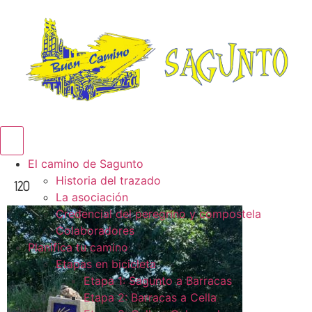
Menú conmutador hamburguesa
El camino de Sagunto
Historia del trazado
120
La asociación
Credencial del peregrino y compostela
Colaboradores
Planifica tu camino
Etapas en bicicleta
Etapa 1: Sagunto a Barracas
Etapa 2: Barracas a Cella