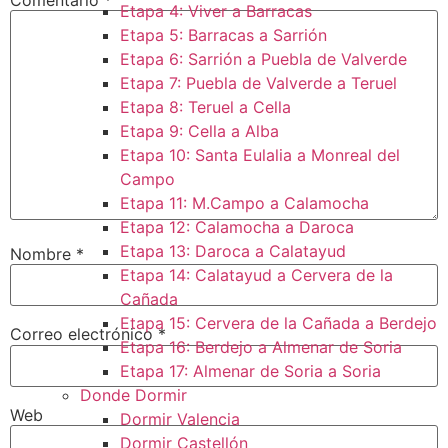
Etapa 4: Viver a Barracas
Etapa 5: Barracas a Sarrión
Etapa 6: Sarrión a Puebla de Valverde
Etapa 7: Puebla de Valverde a Teruel
Etapa 8: Teruel a Cella
Etapa 9: Cella a Alba
Etapa 10: Santa Eulalia a Monreal del
Campo​
Etapa 11: M.Campo a Calamocha​
Etapa 12: Calamocha a Daroca ​
Etapa 13: Daroca a Calatayud
Nombre
*
Etapa 14: Calatayud a Cervera de la
Cañada​
Etapa 15: Cervera de la Cañada a Berdejo
Correo electrónico
*
Etapa 16: Berdejo a Almenar de Soria
Etapa 17: Almenar de Soria a Soria ​
Donde Dormir
Web
Dormir Valencia
Dormir Castellón