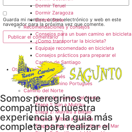
Dormir Teruel
Dormir Zaragoza
Guarda mi nombre, correo electrónico y web en este
Dormir Soria
navegador para la próxima vez que comente.
Recomendaciones y consejos
Consejos para un buen camino en bicicleta
¿Como transportar la bicicleta?
Equipaje recomendado en bicicleta
Consejos prácticos para preparar el
Camino de Santiago
Otros caminos
Camino Portugués
Tracks camino Portugués
Camino del Norte
Somos peregrinos que
Tracks del camino del Norte
Etapa 1: Irún a Mutriku
compartimos nuestra
Etapa 2: Mutriku a Bilbao
experiencia y la guía más
Etapa 3: Bilbao a Santoña
completa para realizar el
Etapa 4: Santoña a Santillana del Mar