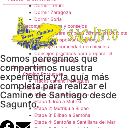
Dormir Teruel
Dormir Zaragoza
Dormir Soria
Recomendaciones y consejos
Consejos para un buen camino en bicicleta
¿Como transportar la bicicleta?
Equipaje recomendado en bicicleta
Consejos prácticos para preparar el
Somos peregrinos que
Camino de Santiago
compartimos nuestra
Otros caminos
experiencia y la guía más
Camino Portugués
Tracks camino Portugués
completa para realizar el
Camino del Norte
Camino de Santiago desde
Tracks del camino del Norte
Sagunto.
Etapa 1: Irún a Mutriku
Etapa 2: Mutriku a Bilbao
Etapa 3: Bilbao a Santoña
Etapa 4: Santoña a Santillana del Mar