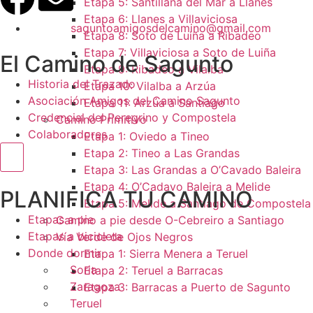
Etapa 5: Santillana del Mar a Llanes
Etapa 6: Llanes a Villaviciosa
saguntoamigosdelcamino@gmail.com
Etapa 8: Soto de Luiña a Ribadeo
Etapa 7: Villaviciosa a Soto de Luiña
El Camino de Sagunto
Etapa 9: Ribadeo a Vilalba
Historia del Trazado
Etapa 10: Vilalba a Arzúa
Asociación Amigos del Camino Sagunto
Etapa 11: Arzúa a Santiago
Credencial del Peregrino y Compostela
Camino Primitivo
Colaboradores
Etapa 1: Oviedo a Tineo
Etapa 2: Tineo a Las Grandas
Menú conmutador hamburguesa
Etapa 3: Las Grandas a O’Cavado Baleira
Etapa 4: O’Cadavo Baleira a Melide
PLANIFICA TU CAMINO
Etapa 5: Melide a Santiago de Compostela
Etapas a pie
Camino a pie desde O-Cebreiro a Santiago
Etapas a bicicleta
Vía Verde de Ojos Negros
Donde dormir
Etapa 1: Sierra Menera a Teruel
Soria
Etapa 2: Teruel a Barracas
Zaragoza
Etapa 3: Barracas a Puerto de Sagunto
Teruel