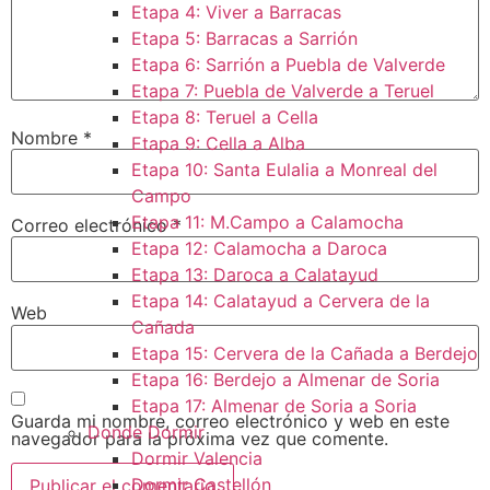
Etapa 4: Viver a Barracas
Etapa 5: Barracas a Sarrión
Etapa 6: Sarrión a Puebla de Valverde
Etapa 7: Puebla de Valverde a Teruel
Etapa 8: Teruel a Cella
Nombre
*
Etapa 9: Cella a Alba
Etapa 10: Santa Eulalia a Monreal del
Campo​
Etapa 11: M.Campo a Calamocha​
Correo electrónico
*
Etapa 12: Calamocha a Daroca ​
Etapa 13: Daroca a Calatayud
Etapa 14: Calatayud a Cervera de la
Web
Cañada​
Etapa 15: Cervera de la Cañada a Berdejo
Etapa 16: Berdejo a Almenar de Soria
Etapa 17: Almenar de Soria a Soria ​
Guarda mi nombre, correo electrónico y web en este
Donde Dormir
navegador para la próxima vez que comente.
Dormir Valencia
Dormir Castellón