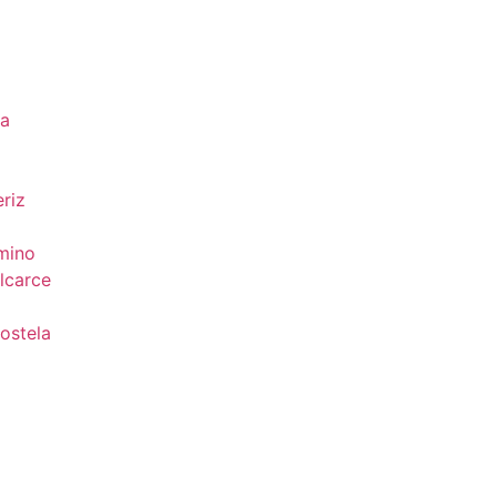
da
riz
mino
lcarce
ostela