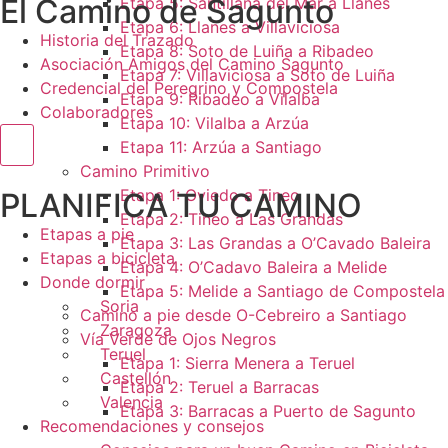
El Camino de Sagunto
Etapa 5: Santillana del Mar a Llanes
Etapa 6: Llanes a Villaviciosa
Historia del Trazado
Etapa 8: Soto de Luiña a Ribadeo
Asociación Amigos del Camino Sagunto
Etapa 7: Villaviciosa a Soto de Luiña
Credencial del Peregrino y Compostela
Etapa 9: Ribadeo a Vilalba
Colaboradores
Etapa 10: Vilalba a Arzúa
Menú conmutador hamburguesa
Etapa 11: Arzúa a Santiago
Camino Primitivo
Etapa 1: Oviedo a Tineo
PLANIFICA TU CAMINO
Etapa 2: Tineo a Las Grandas
Etapas a pie
Etapa 3: Las Grandas a O’Cavado Baleira
Etapas a bicicleta
Etapa 4: O’Cadavo Baleira a Melide
Donde dormir
Etapa 5: Melide a Santiago de Compostela
Soria
Camino a pie desde O-Cebreiro a Santiago
Zaragoza
Vía Verde de Ojos Negros
Teruel
Etapa 1: Sierra Menera a Teruel
Castellón
Etapa 2: Teruel a Barracas
Valencia
Etapa 3: Barracas a Puerto de Sagunto
Recomendaciones y consejos