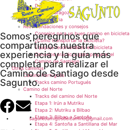
Dormir Teruel
Dormir Zaragoza
Dormir Soria
Recomendaciones y consejos
Somos peregrinos que
Consejos para un buen camino en bicicleta
¿Como transportar la bicicleta?
compartimos nuestra
Equipaje recomendado en bicicleta
experiencia y la guía más
Consejos prácticos para preparar el
completa para realizar el
Camino de Santiago
Otros caminos
Camino de Santiago desde
Camino Portugués
Sagunto.
Tracks camino Portugués
Camino del Norte
Tracks del camino del Norte
Etapa 1: Irún a Mutriku
Etapa 2: Mutriku a Bilbao
Etapa 3: Bilbao a Santoña
saguntoamigosdelcamino@gmail.com
Etapa 4: Santoña a Santillana del Mar