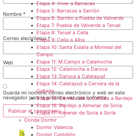
Etapa 4: Viver a Barracas
Etapa 5: Barracas a Sarrión
Nombre
*
Etapa 6: Sarrión a Puebla de Valverde
Etapa 7: Puebla de Valverde a Teruel
Etapa 8: Teruel a Cella
Correo electrónico
*
Etapa 9: Cella a Alba
Etapa 10: Santa Eulalia a Monreal del
Campo​
Etapa 11: M.Campo a Calamocha​
Web
Etapa 12: Calamocha a Daroca ​
Etapa 13: Daroca a Calatayud
Etapa 14: Calatayud a Cervera de la
Cañada​
Guarda mi nombre, correo electrónico y web en este
navegador para la próxima vez que comente.
Etapa 15: Cervera de la Cañada a Berdejo
Etapa 16: Berdejo a Almenar de Soria
Etapa 17: Almenar de Soria a Soria ​
Donde Dormir
Dormir Valencia
Dormir Castellón