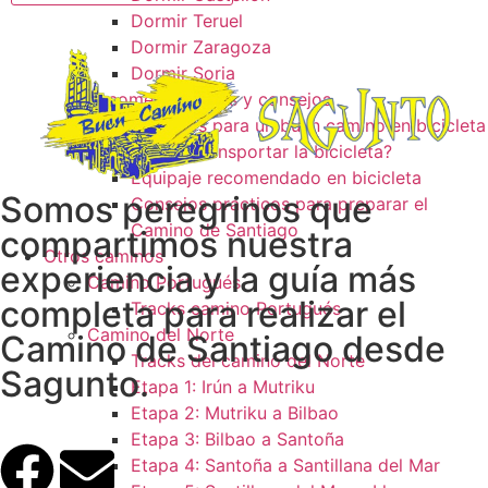
Dormir Teruel
Dormir Zaragoza
Dormir Soria
Recomendaciones y consejos
Consejos para un buen camino en bicicleta
¿Como transportar la bicicleta?
Equipaje recomendado en bicicleta
Somos peregrinos que
Consejos prácticos para preparar el
Camino de Santiago
compartimos nuestra
Otros caminos
experiencia y la guía más
Camino Portugués
completa para realizar el
Tracks camino Portugués
Camino del Norte
Camino de Santiago desde
Tracks del camino del Norte
Sagunto.
Etapa 1: Irún a Mutriku
Etapa 2: Mutriku a Bilbao
Etapa 3: Bilbao a Santoña
Etapa 4: Santoña a Santillana del Mar