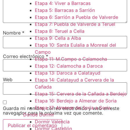
Etapa 4: Viver a Barracas
Etapa 5: Barracas a Sarrión
Etapa 6: Sarrión a Puebla de Valverde
Etapa 7: Puebla de Valverde a Teruel
Etapa 8: Teruel a Cella
Nombre
*
Etapa 9: Cella a Alba
Etapa 10: Santa Eulalia a Monreal del
Campo​
Correo electrónico
*
Etapa 11: M.Campo a Calamocha​
Etapa 12: Calamocha a Daroca ​
Etapa 13: Daroca a Calatayud
Web
Etapa 14: Calatayud a Cervera de la
Cañada​
Etapa 15: Cervera de la Cañada a Berdejo
Etapa 16: Berdejo a Almenar de Soria
Etapa 17: Almenar de Soria a Soria ​
Guarda mi nombre, correo electrónico y web en este
navegador para la próxima vez que comente.
Donde Dormir
Dormir Valencia
Dormir Castellón