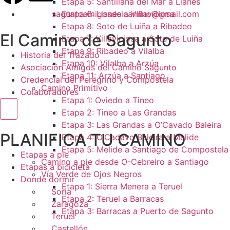
Etapa 5: Santillana del Mar a Llanes
saguntoamigosdelcamino@gmail.com
Etapa 6: Llanes a Villaviciosa
Etapa 8: Soto de Luiña a Ribadeo
El Camino de Sagunto
Etapa 7: Villaviciosa a Soto de Luiña
Etapa 9: Ribadeo a Vilalba
Historia del Trazado
Etapa 10: Vilalba a Arzúa
Asociación Amigos del Camino Sagunto
Etapa 11: Arzúa a Santiago
Credencial del Peregrino y Compostela
Camino Primitivo
Colaboradores
Etapa 1: Oviedo a Tineo
Menú conmutador hamburguesa
Etapa 2: Tineo a Las Grandas
Etapa 3: Las Grandas a O’Cavado Baleira
PLANIFICA TU CAMINO
Etapa 4: O’Cadavo Baleira a Melide
Etapa 5: Melide a Santiago de Compostela
Etapas a pie
Camino a pie desde O-Cebreiro a Santiago
Etapas a bicicleta
Vía Verde de Ojos Negros
Donde dormir
Etapa 1: Sierra Menera a Teruel
Soria
Etapa 2: Teruel a Barracas
Zaragoza
Etapa 3: Barracas a Puerto de Sagunto
Teruel
Castellón